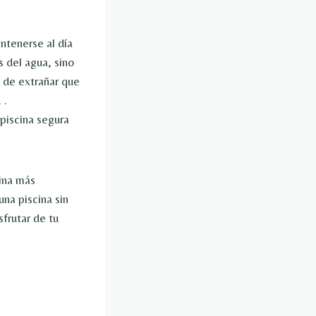
ntenerse al día
s del agua, sino
 de extrañar que
 .
piscina segura
ina más
una piscina sin
frutar de tu