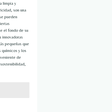
a limpia y
ricidad, son una
 se pueden
iertas
e el fondo de su
as innovadoras
 más pequeñas que
s químicos y los
nveniente de
sostenibilidad,