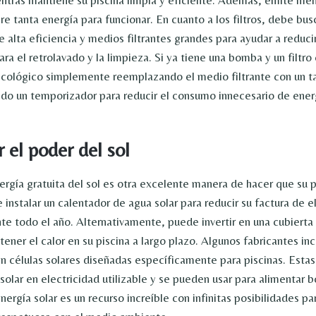
re tanta energía para funcionar. En cuanto a los filtros, debe bu
e alta eficiencia y medios filtrantes grandes para ayudar a reduci
ra el retrolavado y la limpieza. Si ya tiene una bomba y un filtr
ecológico simplemente reemplazando el medio filtrante con un 
ndo un temporizador para reducir el consumo innecesario de ener
 el poder del sol
ergía gratuita del sol es otra excelente manera de hacer que su 
instalar un calentador de agua solar para reducir su factura de e
nte todo el año. Alternativamente, puede invertir en una cubierta
ener el calor en su piscina a largo plazo. Algunos fabricantes in
en células solares diseñadas específicamente para piscinas. Estas
 solar en electricidad utilizable y se pueden usar para alimentar b
nergía solar es un recurso increíble con infinitas posibilidades p