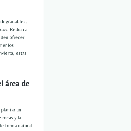
iodegradables,
ados. Reduzca
eden ofrecer
ner los
nvierta, estas
el área de
 plantar un
 rocas y la
de forma natural