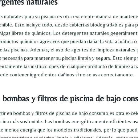
rgentes naturales
es naturales para su piscina es otra excelente manera de mantene
enible. Esto incluye todo, desde cubiertas biodegradables para p
algas libres de químicos. Los detergentes naturales generalmen
roductos químicos agresivos que puedan dañar la vida acuática o 
e las piscinas. Además, el uso de agentes de limpieza naturales 
o necesaria para mantener su piscina limpia y segura. Esto siempr
tentamente las instrucciones de cualquier producto de limpieza n
uede contener ingredientes dañinos si no se usa correctamente.
n bombas y filtros de piscina de bajo co
rtir en bombas y filtros de piscina de bajo consumo es otra exc
scina más sostenible. Las bombas energéticamente eficientes us
te menos energía que los modelos tradicionales, por lo que pued
entras mantiene su piscina limpia y eficiente. Además, emite me