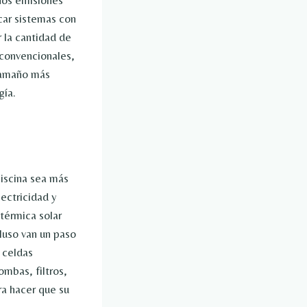
scar sistemas con
r la cantidad de
o convencionales,
tamaño más
gía.
piscina sea más
lectricidad y
 térmica solar
cluso van un paso
 celdas
ombas, filtros,
ara hacer que su