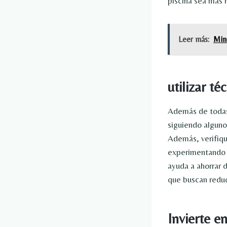
piscina sea más 
Leer más:
Mine
utilizar t
Además de todas 
siguiendo alguno
Además, verifiqu
experimentando y
ayuda a ahorrar d
que buscan reduc
Invierte e