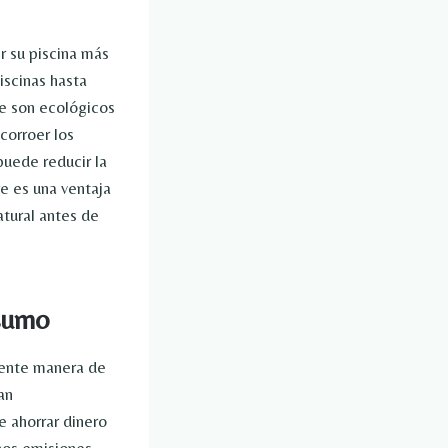
r su piscina más
iscinas hasta
te son ecológicos
corroer los
puede reducir la
e es una ventaja
atural antes de
nsumo
elente manera de
an
e ahorrar dinero
nos emisiones