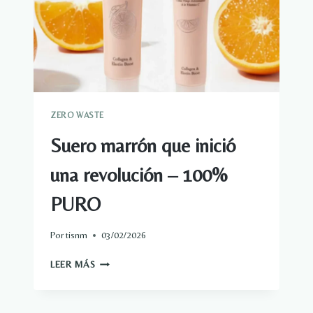
INTERIOR
PARA
TENER
UN
JARDÍN
DE
HIERBAS
PRÓSPERO
ZERO WASTE
Suero marrón que inició
una revolución – 100%
PURO
Por
tisnm
03/02/2026
SUERO
LEER MÁS
MARRÓN
QUE
INICIÓ