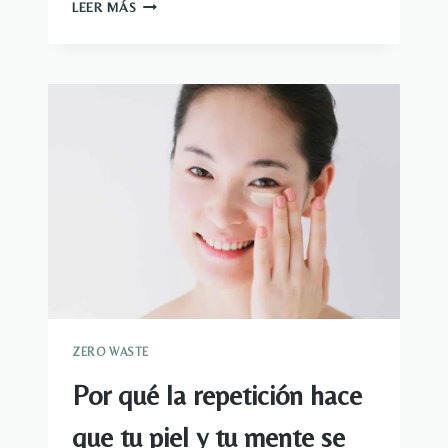
CÓMO
LEER MÁS
5.000
AÑOS
DE
HISTORIA
CONVIRTIERON
EL
MAQUILLAJE
DE
OJOS
EN
UN
HÁBITO
DIARIO
ZERO WASTE
Por qué la repetición hace
que tu piel y tu mente se