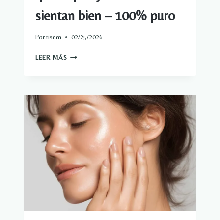
sientan bien – 100% puro
Por
tisnm
02/25/2026
POR
LEER MÁS
QUÉ
LA
REPETICIÓN
HACE
QUE
TU
PIEL
Y
TU
MENTE
SE
SIENTAN
BIEN
–
100%