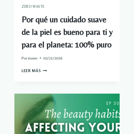
ZERO WASTE
Por qué un cuidado suave
de la piel es bueno para ti y
para el planeta: 100% puro
Por
tisnm
02/21/2026
POR
LEER MÁS
QUÉ
UN
CUIDADO
SUAVE
DE
LA
PIEL
ES
BUENO
PARA