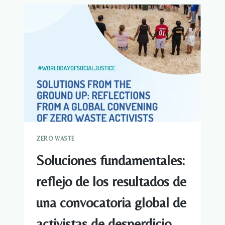
COMESTIBLES
EN
ESTOCOLMO,
SUECIA,
DESPUÉS
DE
MUDARSE
DE
SAN
DIEGO
ZERO WASTE
Soluciones fundamentales:
reflejo de los resultados de
una convocatoria global de
activistas de desperdicio