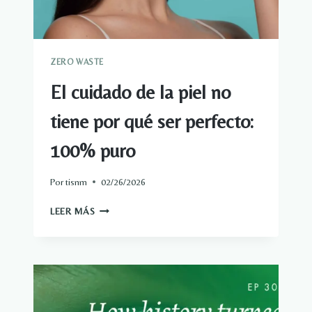
ZERO WASTE
El cuidado de la piel no
tiene por qué ser perfecto:
100% puro
Por
tisnm
02/26/2026
EL
LEER MÁS
CUIDADO
DE
LA
PIEL
NO
TIENE
POR