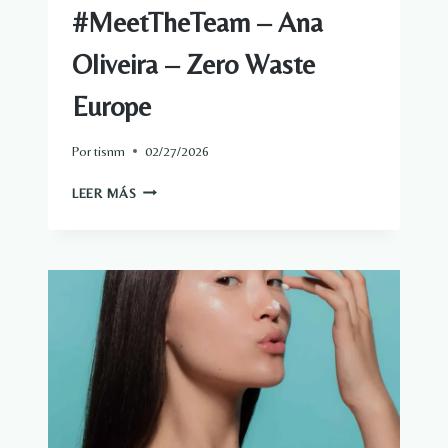
#MeetTheTeam – Ana
Oliveira – Zero Waste
Europe
Por
tisnm
02/27/2026
#MEETTHETEAM
LEER MÁS
–
ANA
OLIVEIRA
–
ZERO
WASTE
EUROPE