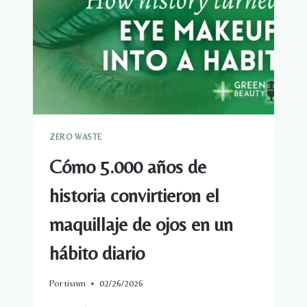
QUÉ
SER
PERFECTO:
100%
PURO
ZERO WASTE
Cómo 5.000 años de
historia convirtieron el
maquillaje de ojos en un
hábito diario
Por
tisnm
02/26/2026