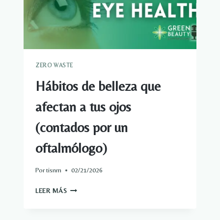
TI
Y
PARA
EL
PLANETA:
100%
ZERO WASTE
PURO
Hábitos de belleza que
afectan a tus ojos
(contados por un
oftalmólogo)
Por
tisnm
02/21/2026
HÁBITOS
LEER MÁS
DE
BELLEZA
QUE