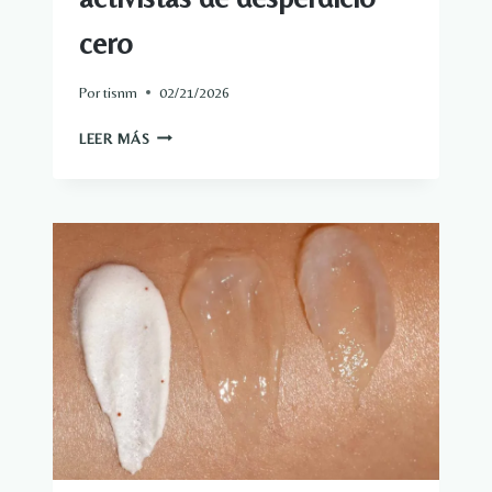
cero
Por
tisnm
02/21/2026
SOLUCIONES
LEER MÁS
FUNDAMENTALES:
REFLEJO
DE
LOS
RESULTADOS
DE
UNA
CONVOCATORIA
GLOBAL
DE
ACTIVISTAS
DE
DESPERDICIO
CERO