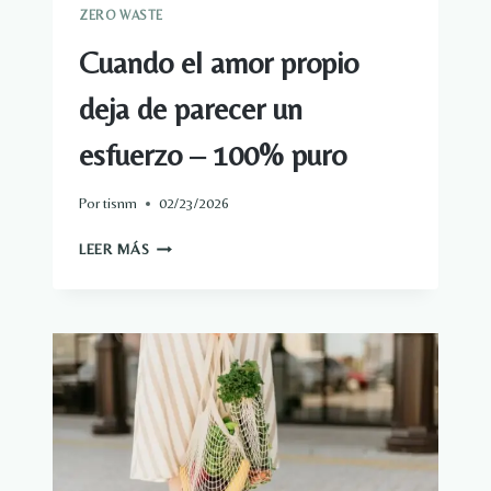
PURO
ZERO WASTE
Cuando el amor propio
deja de parecer un
esfuerzo – 100% puro
Por
tisnm
02/23/2026
CUANDO
LEER MÁS
EL
AMOR
PROPIO
DEJA
DE
PARECER
UN
ESFUERZO
–
100%