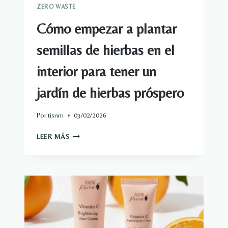
ZERO WASTE
Cómo empezar a plantar
semillas de hierbas en el
interior para tener un
jardín de hierbas próspero
Por
tisnm
03/02/2026
CÓMO
LEER MÁS
EMPEZAR
A
PLANTAR
SEMILLAS
DE
HIERBAS
EN
EL