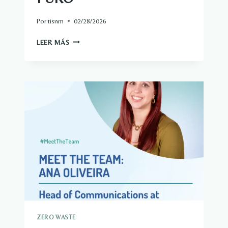
Por
tisnm
02/28/2026
LO
LEER MÁS
QUE
NOS
HA
ENSEÑADO
FEBRERO
SOBRE
EL
AMOR
PROPIO
Y
LA
PIEL
–
100%
PURO
ZERO WASTE