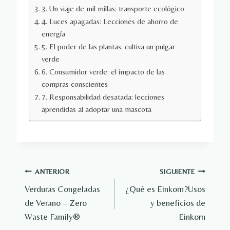
3. Un viaje de mil millas: transporte ecológico
4. Luces apagadas: Lecciones de ahorro de
energía
5. El poder de las plantas: cultiva un pulgar
verde
6. Consumidor verde: el impacto de las
compras conscientes
7. Responsabilidad desatada: lecciones
aprendidas al adoptar una mascota
Navegación
ANTERIOR
SIGUIENTE
Verduras Congeladas
¿Qué es Einkorn?Usos
de
de Verano – Zero
y beneficios de
entradas
Waste Family®
Einkorn