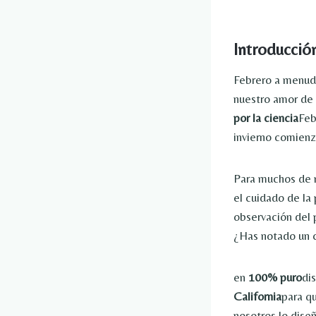
Introducció
Febrero a menudo
nuestro amor de
por la ciencia
Feb
invierno comienza
Para muchos de n
el cuidado de la
observación del 
¿Has notado un c
en
100% puro
di
California
para q
nosotros lo dise