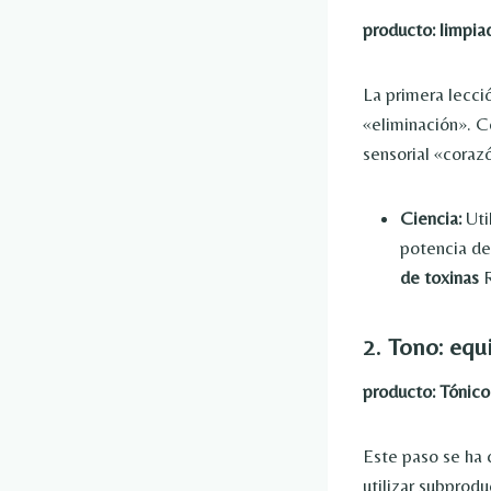
producto:
limpia
La primera lecció
«eliminación». C
sensorial «corazó
Ciencia:
Uti
potencia de
de toxinas
R
2. Tono: equ
producto:
Tónico
Este paso se ha c
utilizar subprodu