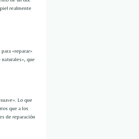
 piel realmente
e para «reparar»
e naturales», que
suave». Lo que
rros que a los
es de reparación