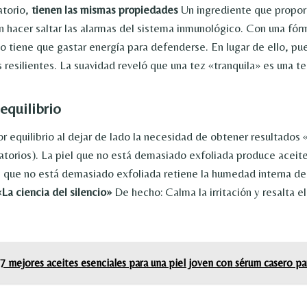
atorio,
tienen las mismas propiedades
Un ingrediente que propor
n hacer saltar las alarmas del sistema inmunológico. Con una fór
 no tiene que gastar energía para defenderse. En lugar de ello, pu
s resilientes. La suavidad reveló que una tez «tranquila» es una te
equilibrio
r equilibrio al dejar de lado la necesidad de obtener resultados 
torios). La piel que no está demasiado exfoliada produce acei
el que no está demasiado exfoliada retiene la humedad interna 
«La ciencia del silencio»
De hecho: Calma la irritación y resalta el 
7 mejores aceites esenciales para una piel joven con sérum casero par