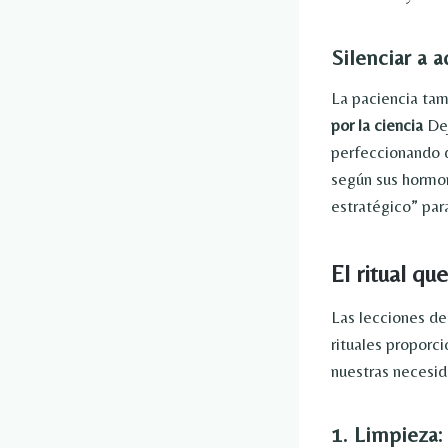
Silenciar a 
La paciencia ta
por la ciencia
Dej
perfeccionando d
según sus hormon
estratégico” par
El ritual qu
Las lecciones de
rituales proporc
nuestras necesid
1. Limpieza: