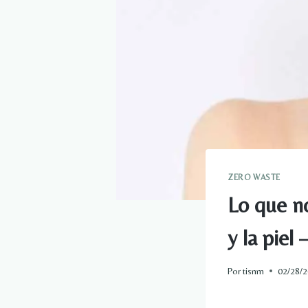
ZERO WASTE
Lo que n
y la pie
Por
tisnm
02/28/