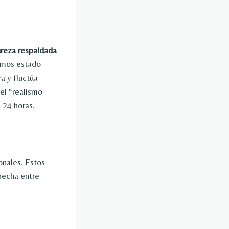
reza respaldada
emos estado
a y fluctúa
el “realismo
 24 horas.
onales. Estos
brecha entre