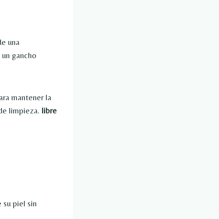
de una
a un gancho
ara mantener la
 de limpieza.
libre
 su piel sin