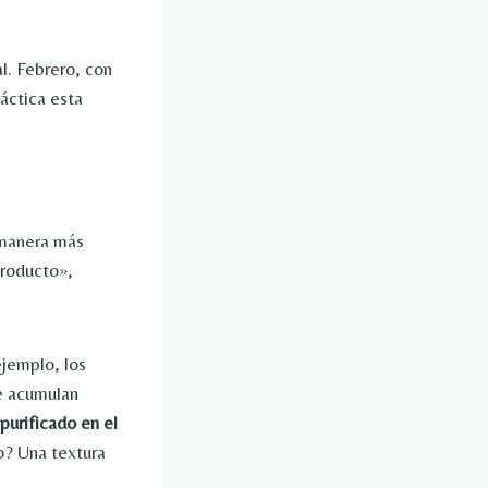
l. Febrero, con
ráctica esta
 manera más
producto»,
ejemplo, los
Se acumulan
purificado en el
o? Una textura