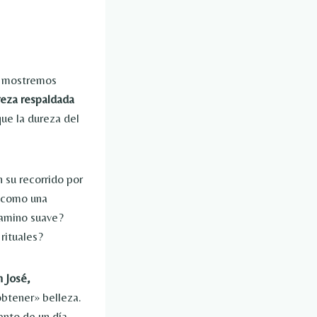
ue mostremos
eza respaldada
que la dureza del
 su recorrido por
o como una
camino suave?
rituales?
n José,
obtener» belleza.
nto de un día.