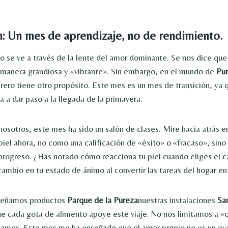
n: Un mes de aprendizaje, no de rendimiento.
 se ve a través de la lente del amor dominante. Se nos dice q
 manera grandiosa y «vibrante». Sin embargo, en el mundo de
Pur
rero tiene otro propósito. Este mes es un mes de transición, ya 
 a dar paso a la llegada de la primavera.
osotros, este mes ha sido un salón de clases. Mire hacia atrás en
 piel ahora, no como una calificación de «éxito» o «fracaso», sin
progreso. ¿Has notado cómo reacciona tu piel cuando eliges el 
ambio en tu estado de ánimo al convertir las tareas del hogar en 
señamos productos
Parque de la Pureza
nuestras instalaciones
Sa
ue cada gota de alimento apoye este viaje. No nos limitamos a «
ñamos. Este mes me ha enseñado que el amor propio no es un eve