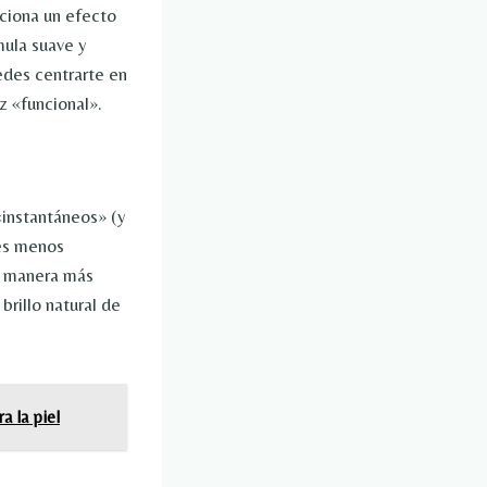
ciona un efecto
mula suave y
edes centrarte en
z «funcional».
«instantáneos» (y
tes menos
de manera más
brillo natural de
a la piel