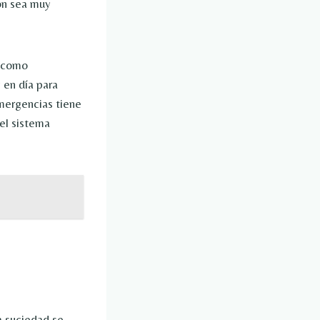
bón sea muy
o como
 en día para
emergencias tiene
 el sistema
 suciedad se