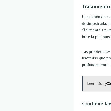
Tratamiento 
Usar jabón de ca
desintoxicarla. 
fácilmente sin u
irrite la piel pued
Las propiedades 
bacterias que pro
profundamente. El
Leer más:
¿Cóm
Contiene lav