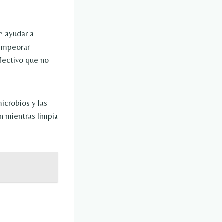
e ayudar a
 empeorar
fectivo que no
icrobios y las
ón mientras limpia