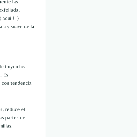
mente las
exfoliada,
)
aquí
!! )
ca y suave de la
bstruyen los
. Es
s con tendencia
s, reduce el
as partes del
nillas.