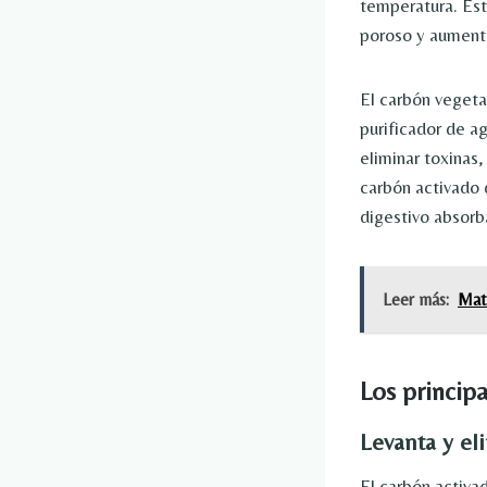
temperatura. Est
poroso y aument
El carbón vegeta
purificador de a
eliminar toxinas,
carbón activado 
digestivo absorba
Leer más:
Mate
Los princip
Levanta y el
El carbón activa