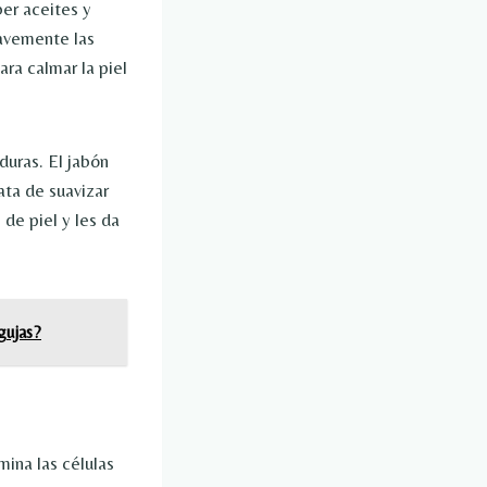
ber aceites y
uavemente las
ara calmar la piel
duras. El jabón
ata de suavizar
 de piel y les da
gujas?
mina las células