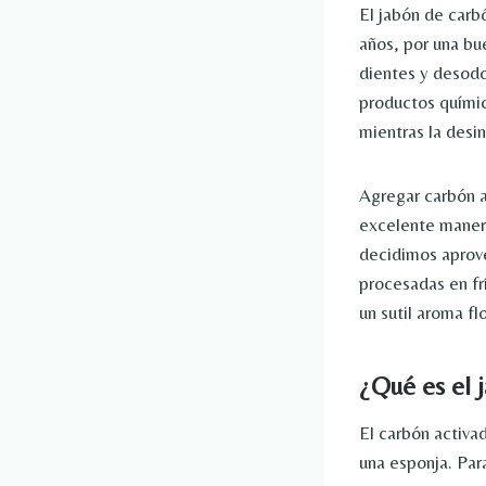
El jabón de carb
años, por una bu
dientes y desodo
productos químic
mientras la desi
Agregar carbón a
excelente manera
decidimos aprove
procesadas en fr
un sutil aroma fl
¿Qué es el 
El carbón activa
una esponja. Par