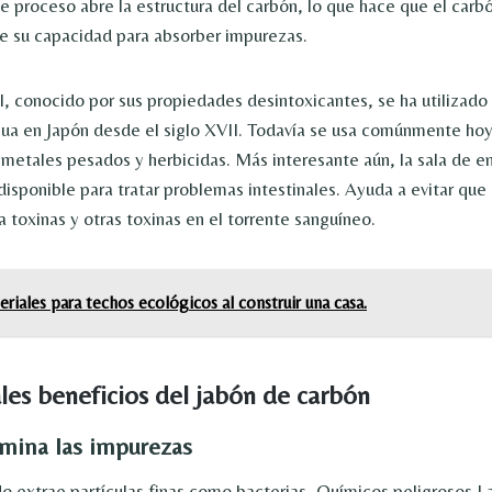
e proceso abre la estructura del carbón, lo que hace que el car
e su capacidad para absorber impurezas.
l, conocido por sus propiedades desintoxicantes, se ha utilizad
gua en Japón desde el siglo XVII. Todavía se usa comúnmente hoy
 metales pesados ​​y herbicidas. Más interesante aún, la sala de 
disponible para tratar problemas intestinales. Ayuda a evitar que
 toxinas y otras toxinas en el torrente sanguíneo.
riales para techos ecológicos al construir una casa.
ales beneficios del jabón de carbón
imina las impurezas
do extrae partículas finas como bacterias,
Químicos peligrosos
La