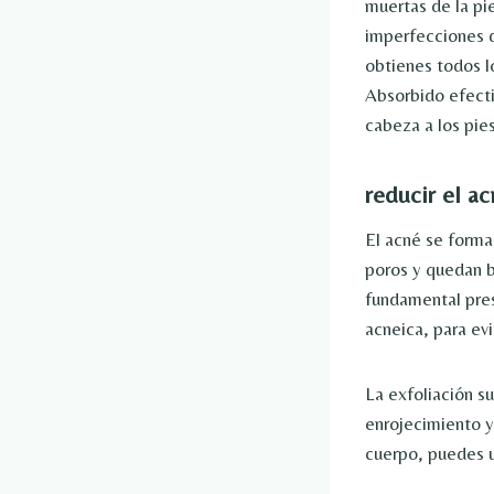
muertas de la pi
imperfecciones de
obtienes todos l
Absorbido efecti
cabeza a los pies
reducir el a
El acné se forma
poros y quedan b
fundamental pres
acneica, para evi
La exfoliación s
enrojecimiento y 
cuerpo, puedes us