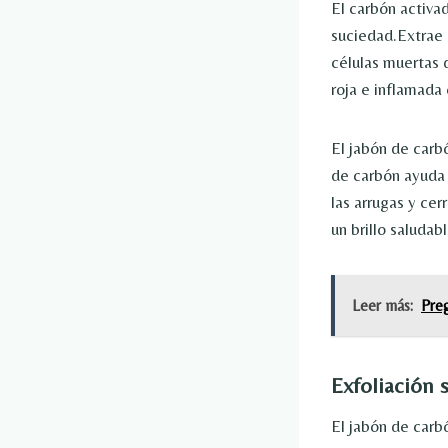
El carbón activa
suciedad.Extrae 
células muertas d
roja e inflamada 
El jabón de carbó
de carbón ayuda a
las arrugas y cer
un brillo saludabl
Leer más:
Preg
Exfoliación 
El jabón de carbó