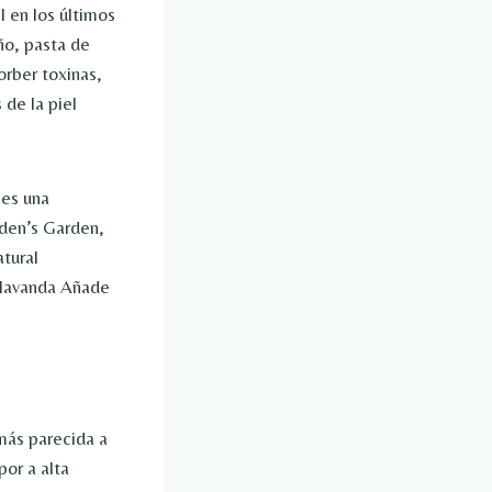
 en los últimos
ño, pasta de
orber toxinas,
de la piel
 es una
Eden’s Garden,
tural
 lavanda
Añade
 más parecida a
por a alta