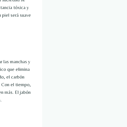
stancia tóxica y
 piel será suave
ar las manchas y
ico que elimina
do, el carbón
. Con el tiempo,
en más. El jabón
.