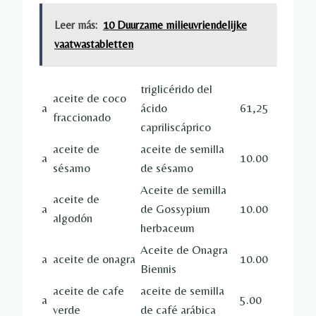
Leer más:
10 Duurzame milieuvriendelijke
vaatwastabletten
triglicérido del
aceite de coco
a
ácido
61,25
fraccionado
capriliscáprico
aceite de
aceite de semilla
a
10.00
sésamo
de sésamo
Aceite de semilla
aceite de
a
de Gossypium
10.00
algodón
herbaceum
Aceite de Onagra
a
aceite de onagra
10.00
Biennis
aceite de cafe
aceite de semilla
a
5.00
verde
de café arábica