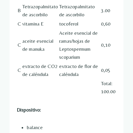
Tetrazopalmitato
Tetrazopalmitato
B
3.00
de ascorbilo
de ascorbilo
C
vitamina E
tocoferol
0,60
Aceite esencial de
aceite esencial
ramas/hojas de
C
0,10
de manuka
Leptospermum
scoparium
extracto de CO2
extracto de flor de
C
0,05
de caléndula
caléndula
Total:
100.00
Dispositivo:
balance