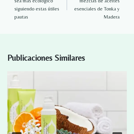
sea más ecológico
mezclas de aceites
entradas
siguiendo estas útiles
esenciales de Tonka y
pautas
Madera
Publicaciones Similares