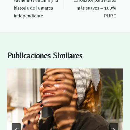
Alchemist-Alumni y la
Exfoliator para labios
entradas
historia de la marca
más suaves – 100%
independiente
PURE
Publicaciones Similares