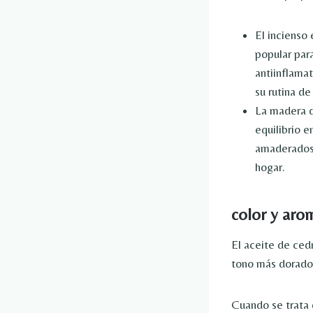
El incienso
popular par
antiinflamat
su rutina de
La madera d
equilibrio 
amaderados 
hogar.
color y aro
El aceite de cedr
tono más dorado
Cuando se trata 