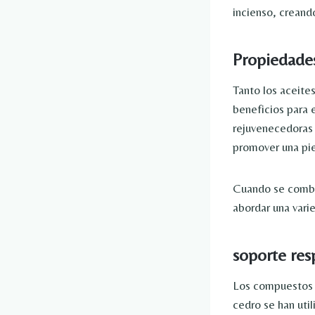
incienso, creand
Propiedades 
Tanto los aceite
beneficios para e
rejuvenecedoras 
promover una piel
Cuando se combin
abordar una vari
soporte res
Los compuestos a
cedro se han util