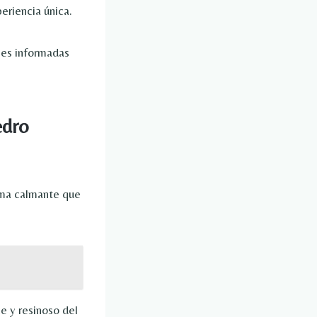
eriencia única.
nes informadas
edro
oma calmante que
 y resinoso del