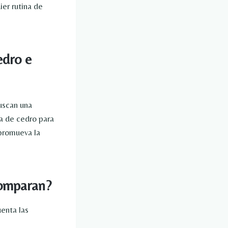
ier rutina de
edro e
uscan una
a de cedro para
 promueva la
comparan?
uenta las