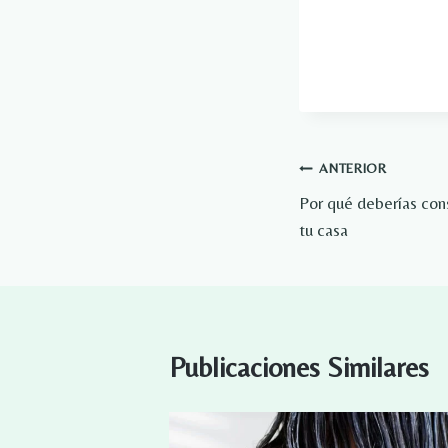
Navegación
ANTERIOR
Por qué deberías cons
de
tu casa
entradas
Publicaciones Similares