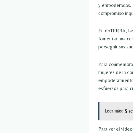
y empoderadas. J
compromiso inqu
En doTERRA, las 
fomentar una cult
perseguir sus su
Para conmemorar
mujeres de la co
empoderamiento y
esfuerzos para c
Leer más:
5 se
Para ver el vide