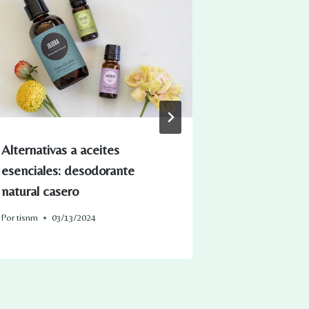
Alternativas a aceites
Podcast 188
esenciales: desodorante
mitos del re
natural casero
Por
tisnm
11/
Por
tisnm
03/13/2024