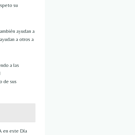
espeto su
también ayudan a
 ayudan a otros a
ndo a las
l
o de sus
A en este Día