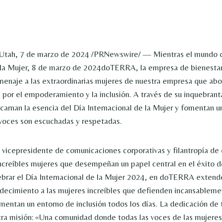
 Utah
,
7 de marzo de 2024
/PRNewswire/ — Mientras el mundo c
 la Mujer,
8 de marzo de 2024
doTERRA, la empresa de bienestar 
enaje a las extraordinarias mujeres de nuestra empresa que ab
por el empoderamiento y la inclusión. A través de su inquebrant
carnan la esencia del Día Internacional de la Mujer y fomentan 
voces son escuchadas y respetadas.
, vicepresidente de comunicaciones corporativas y filantropía 
increíbles mujeres que desempeñan un papel central en el éxito d
elebrar el Día Internacional de la Mujer 2024, en doTERRA exten
decimiento a las mujeres increíbles que defienden incansableme
mentan un entorno de inclusión todos los días. La dedicación de t
ra misión: «Una comunidad donde todas las voces de las mujere