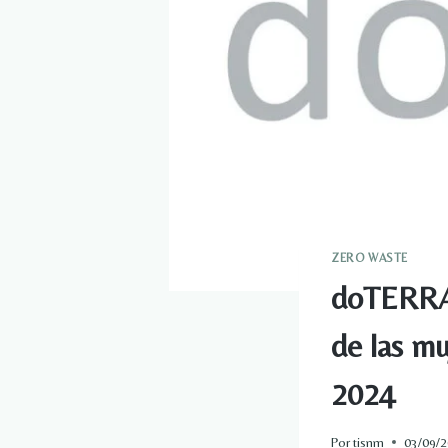
ZERO WASTE
doTERRA 
de las mu
2024
Por
tisnm
03/09/