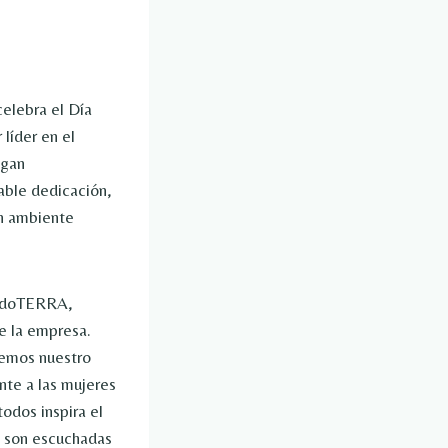
elebra el Día
líder en el
ogan
able dedicación,
un ambiente
de doTERRA,
e la empresa.
demos nuestro
nte a las mujeres
odos inspira el
s son escuchadas