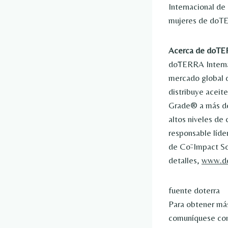
Internacional de 
mujeres de doT
Acerca de doT
dōTERRA Internat
mercado global d
distribuye aceit
Grade® a más de
altos niveles de 
responsable líde
de Cō-Impact So
detalles,
www.do
fuente doterra
Para obtener más
comuníquese c