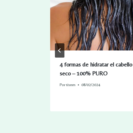
cuello
4 formas de hidratar el cabello
seco – 100% PURO
Por
tisnm
08/02/2024