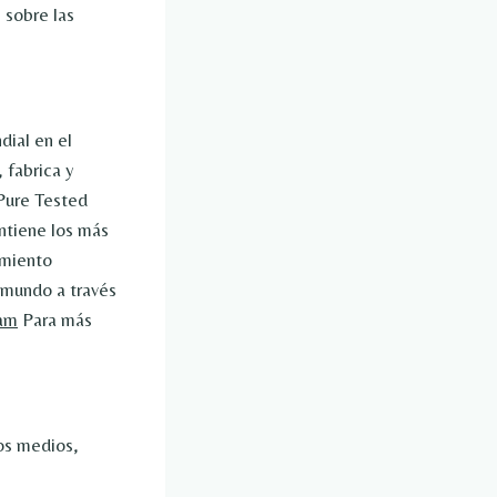
 sobre las
dial en el
 fabrica y
 Pure Tested
ntiene los más
imiento
l mundo a través
ram
Para más
os medios,