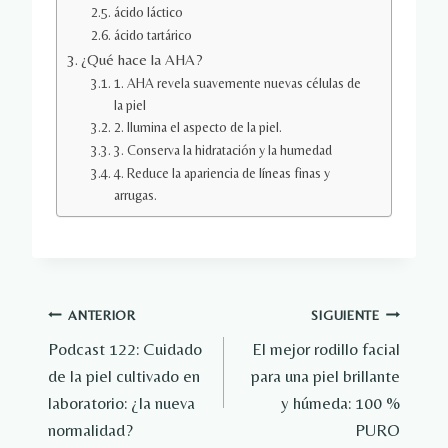
ácido láctico
ácido tartárico
¿Qué hace la AHA?
1. AHA revela suavemente nuevas células de
la piel
2. Ilumina el aspecto de la piel.
3. Conserva la hidratación y la humedad
4. Reduce la apariencia de líneas finas y
arrugas.
Navegación
ANTERIOR
SIGUIENTE
Podcast 122: Cuidado
El mejor rodillo facial
de
de la piel cultivado en
para una piel brillante
entradas
laboratorio: ¿la nueva
y húmeda: 100 %
normalidad?
PURO