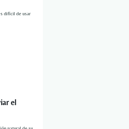
 difícil de usar
iar el
ión natural de su