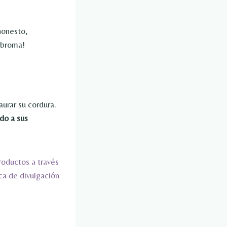
honesto,
 broma!
aurar su cordura.
ido a sus
roductos a través
ca de divulgación