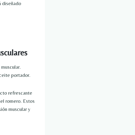
á diseñado
sculares
 muscular.
ceite portador.
ecto refrescante
del romero. Estos
nsión muscular y