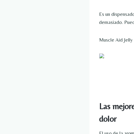
Es un dispensador
demasiado. Puede
Muscle Aid Jelly
Las mejore
dolor
El uso de la aro