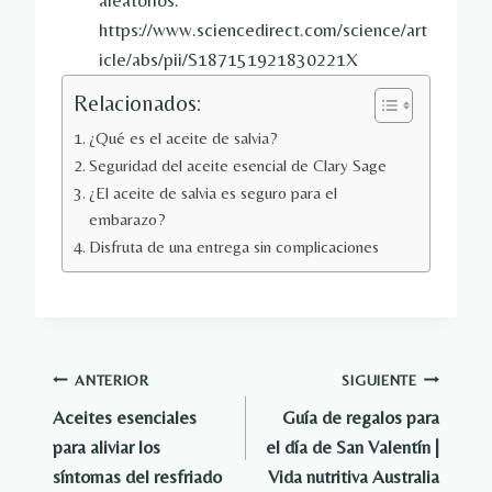
aleatorios.
https://www.sciencedirect.com/science/art
icle/abs/pii/S187151921830221X
Relacionados:
¿Qué es el aceite de salvia?
Seguridad del aceite esencial de Clary Sage
¿El aceite de salvia es seguro para el
embarazo?
Disfruta de una entrega sin complicaciones
Navegación
ANTERIOR
SIGUIENTE
Aceites esenciales
Guía de regalos para
de
para aliviar los
el día de San Valentín |
entradas
síntomas del resfriado
Vida nutritiva Australia