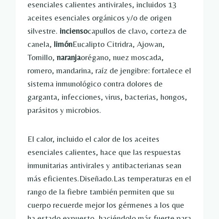
esenciales calientes antivirales, incluidos 13
aceites esenciales orgánicos y/o de origen
silvestre.
incienso
capullos de clavo, corteza de
canela,
limón
Eucalipto Citridra, Ajowan,
Tomillo,
naranja
orégano, nuez moscada,
romero, mandarina, raíz de jengibre: fortalece el
sistema inmunológico contra dolores de
garganta, infecciones, virus, bacterias, hongos,
parásitos y microbios.
El calor, incluido el calor de los aceites
esenciales calientes, hace que las respuestas
inmunitarias antivirales y antibacterianas sean
más eficientes.Diseñado.Las temperaturas en el
rango de la fiebre también permiten que su
cuerpo recuerde mejor los gérmenes a los que
ha estado expuesto, haciéndolo más fuerte para