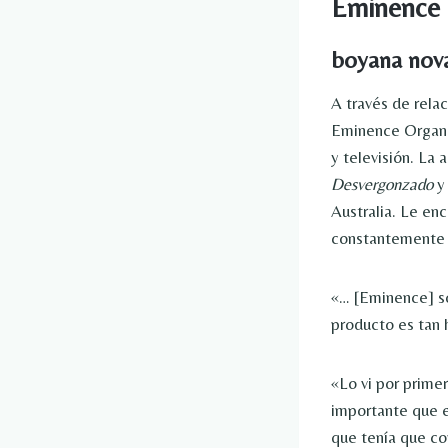
Eminence
boyana nov
A través de rela
Eminence Organi
y televisión. La
Desvergonzado
y
Australia. Le en
constantemente e
«… [Eminence] so
producto es tan 
«Lo vi por prime
importante que es
que tenía que com