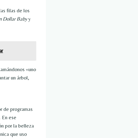
las filas de los
n Dollar Baby
y
ar
llamándonos «uno
ntar un árbol,
or de programas
. En ese
n por la belleza
ánica que uso