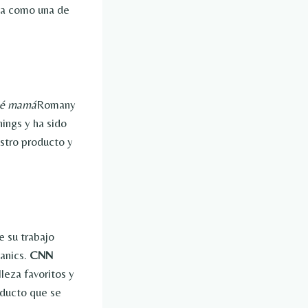
ta como una de
bé mamá
Romany
hings y ha sido
estro producto y
 su trabajo
anics.
CNN
leza favoritos y
oducto que se