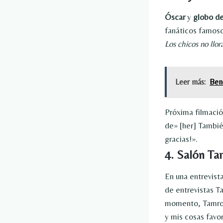
Óscar
y
globo d
fanáticos famos
Los chicos no llor
Leer más:
Bene
Próxima filmació
de» [her] También
gracias!».
4. Salón T
En una entrevist
de entrevistas T
momento, Tamron 
y mis cosas favo