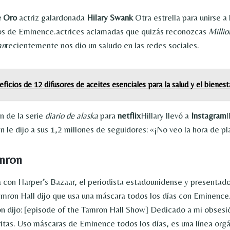
e Oro
actriz galardonada
Hilary Swank
Otra estrella para unirse a 
os de Eminence.actrices aclamadas que quizás reconozcas
Millio
an
recientemente nos dio un saludo en las redes sociales.
ficios de 12 difusores de aceites esenciales para la salud y el bienest
n de la serie
diario de alaska
para
netflix
Hillary llevó a
Instagram
 le dijo a sus 1,2 millones de seguidores: «¡No veo la hora de pla
amron
a con Harper’s Bazaar, el periodista estadounidense y presentad
amron Hall dijo que usa una máscara todos los días con Eminence
dijo: [episode of the Tamron Hall Show] Dedicado a mi obsesió
ritas. Uso máscaras de Eminence todos los días, es una línea org