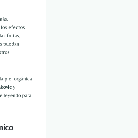
más.
los efectos
as frutas,
es puedan
stros
a piel orgánica
kovic
y
e leyendo para
nico