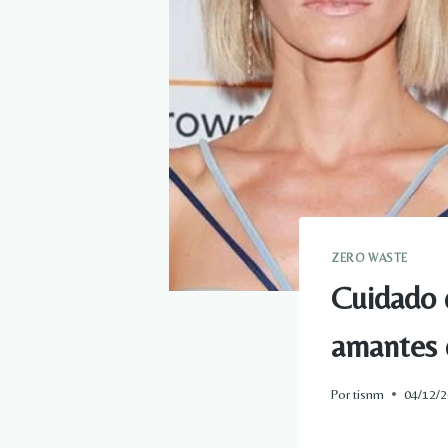
ZERO WASTE
Cuidado d
amantes d
Por
tisnm
04/12/