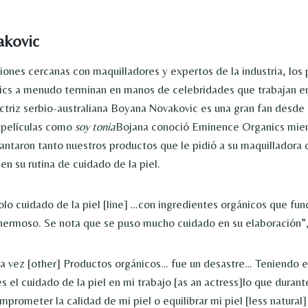
akovic
ciones cercanas con maquilladores y expertos de la industria, los
cs a menudo terminan en manos de celebridades que trabajan en
 actriz serbio-australiana Boyana Novakovic es una gran fan desde
películas como
soy tonia
Bojana conoció Eminence Organics mien
cantaron tanto nuestros productos que le pidió a su maquilladora 
n su rutina de cuidado de la piel.
lo cuidado de la piel [line] …con ingredientes orgánicos que fun
hermoso. Se nota que se puso mucho cuidado en su elaboración”,
ra vez [other] Productos orgánicos… fue un desastre… Teniendo e
 el cuidado de la piel en mi trabajo [as an actress]lo que durant
prometer la calidad de mi piel o equilibrar mi piel [less natural