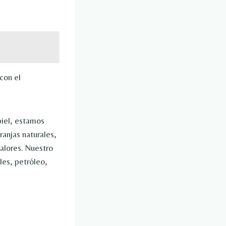
con el
piel, estamos
anjas naturales,
alores. Nuestro
es, petróleo,
.