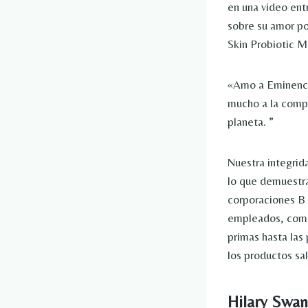
en una video ent
sobre su amor p
Skin Probiotic M
«Amo a Eminence
mucho a la compañ
planeta. ”
Nuestra integrid
lo que demuestra
corporaciones B
empleados, comu
primas hasta las
los productos sa
Hilary Swa