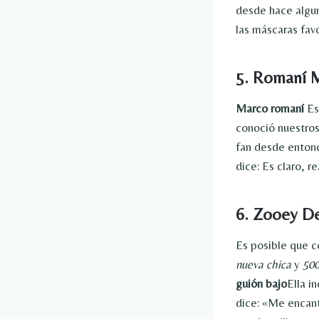
desde hace algun
las máscaras fav
5. Romaní 
Marco romaní
Es
conoció nuestros 
fan desde entonc
dice: Es claro, 
6. Zooey D
Es posible que 
nueva chica
y
500
guión bajo
Ella i
dice: «Me encant