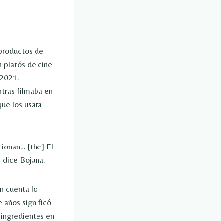
 productos de
 platós de cine
 2021.
tras filmaba en
que los usara
cionan… [the] El
 dice Bojana.
n cuenta lo
e años significó
] ingredientes en