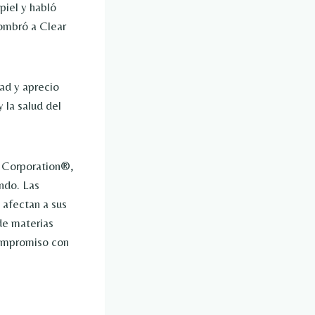
piel y habló
ombró a Clear
ad y aprecio
 la salud del
B Corporation®,
ndo. Las
afectan a sus
de materias
 compromiso con