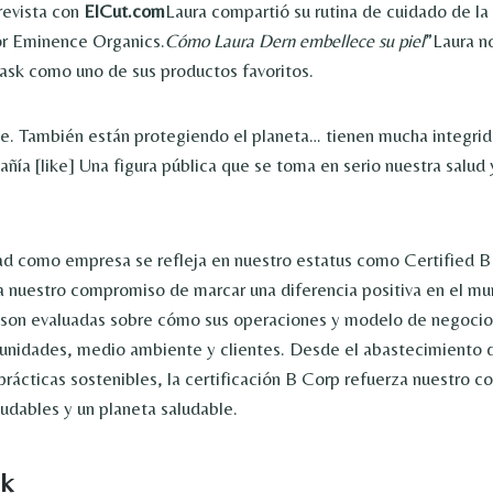
revista con
ElCut.com
Laura compartió su rutina de cuidado de la 
or Eminence Organics.
Cómo Laura Dern embellece su piel
”Laura n
ask como uno de sus productos favoritos.
. También están protegiendo el planeta… tienen mucha integrid
ía [like] Una figura pública que se toma en serio nuestra salud y
ad como empresa se refleja en nuestro estatus como Certified 
 nuestro compromiso de marcar una diferencia positiva en el mu
 son evaluadas sobre cómo sus operaciones y modelo de negocio 
nidades, medio ambiente y clientes. Desde el abastecimiento 
 prácticas sostenibles, la certificación B Corp refuerza nuestro
ludables y un planeta saludable.
nk