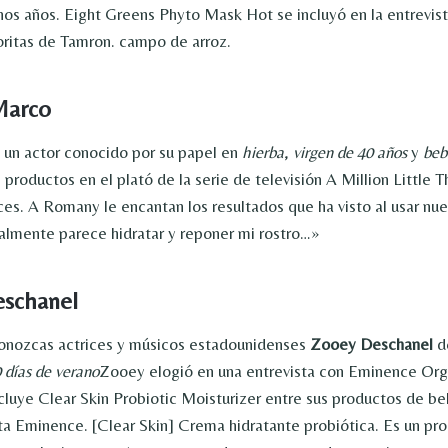
os años. Eight Greens Phyto Mask Hot se incluyó en la entrevis
oritas de Tamron. campo de arroz.
Marco
 un actor conocido por su papel en
hierba
,
virgen de 40 años
y
be
productos en el plató de la serie de televisión A Million Little T
es. A Romany le encantan los resultados que ha visto al usar nu
realmente parece hidratar y reponer mi rostro…»
eschanel
conozcas actrices y músicos estadounidenses
Zooey Deschanel
de
 días de verano
Zooey elogió en una entrevista con Eminence Org
ncluye Clear Skin Probiotic Moisturizer entre sus productos de bel
a Eminence. [Clear Skin] Crema hidratante probiótica. Es un pr