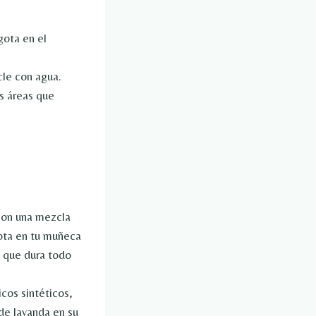
gota en el
cle con agua.
as áreas que
son una mezcla
gota en tu muñeca
a que dura todo
cos sintéticos,
 de lavanda en su