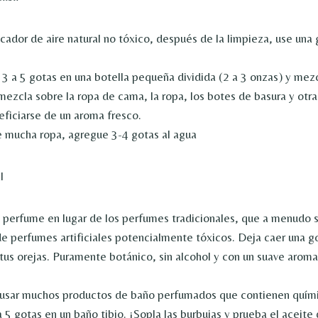
cador de aire natural no tóxico, después de la limpieza, use una 
3 a 5 gotas en una botella pequeña dividida (2 a 3 onzas) y mez
mezcla sobre la ropa de cama, la ropa, los botes de basura y otr
ficiarse de un aroma fresco.
 mucha ropa, agregue 3-4 gotas al agua
l
perfume en lugar de los perfumes tradicionales, que a menudo 
de perfumes artificiales potencialmente tóxicos. Deja caer una 
 tus orejas. Puramente botánico, sin alcohol y con un suave arom
 usar muchos productos de baño perfumados que contienen quími
a 5 gotas en un baño tibio. ¡Sopla las burbujas y prueba el aceite