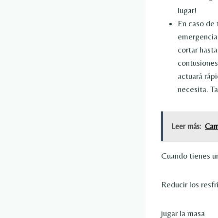
lugar!
En caso de 
emergencia.
cortar hast
contusiones
actuará ráp
necesita. T
Leer más:
Cam
Cuando tienes un
Reducir los resf
jugar la masa