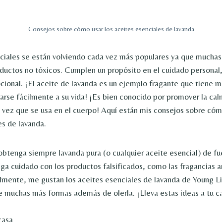
Consejos sobre cómo usar los aceites esenciales de lavanda
ciales se están volviendo cada vez más populares ya que muchas
oductos no tóxicos. Cumplen un propósito en el cuidado personal,
ional. ¡El aceite de lavanda es un ejemplo fragante que tiene 
arse fácilmente a su vida! ¡Es bien conocido por promover la calm
a vez que se usa en el cuerpo! Aquí están mis consejos sobre cóm
es de lavanda.
 obtenga siempre lavanda pura (o cualquier aceite esencial) de f
ga cuidado con los productos falsificados, como las fragancias art
lmente, me gustan los aceites esenciales de lavanda de Young L
de muchas más formas además de olerla. ¡Lleva estas ideas a tu c
casa