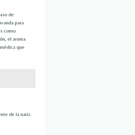
caso de
lavanda para
nes como
ón, el aroma
n médica que
.
nte de la nariz.