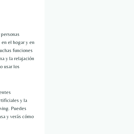
 personas
 en el hogar y en
muchas funciones
a y la relajación
o usar los
uentes
ificiales y la
iving. Puedes
asa y verás cómo