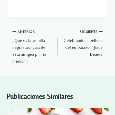
Navegación
ANTERIOR
SIGUIENTE
¿Qué es la semilla
Celebrando la belleza
de
negra?Una guía de
del embarazo – Juice
entradas
esta antigua planta
Beauty
medicinal.
Publicaciones Similares