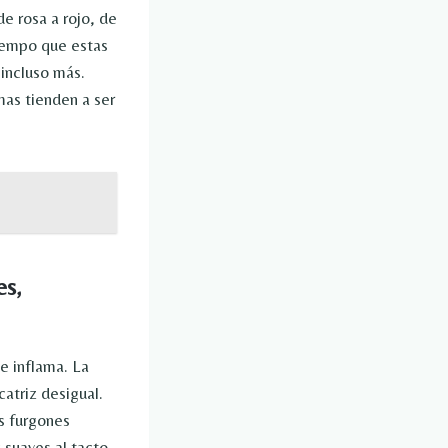
de rosa a rojo, de
tiempo que estas
incluso más.
mas tienden a ser
es,
e inflama. La
catriz desigual.
os furgones
 suaves al tacto.