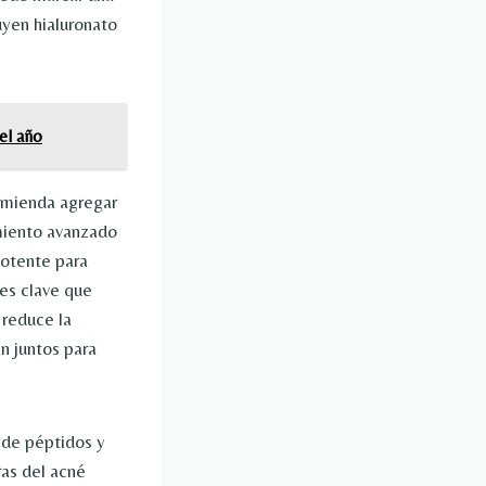
uyen hialuronato
el año
comienda agregar
amiento avanzado
potente para
tes clave que
 reduce la
n juntos para
 de péptidos y
ras del acné