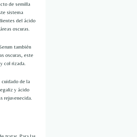
acto de semilla
ste sistema
dientes del ácido
 áreas oscuras.
E Serum también
has oscuras, este
 col rizada.
l cuidado de la
egaliz y ácido
ás rejuvenecida.
e tratar. Para las