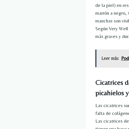
de la piel) en re
marrón a negro, 
manchas son visi
Según Very Well 
más graves y dur
Leer más:
Podc
Cicatrices 
picahielos y
Las cicatrices s
falta de colágeno
Las cicatrices de
tienen una base m