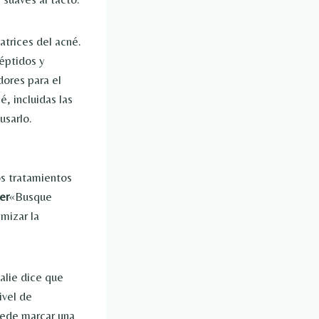
trices del acné.
éptidos y
dores para el
é, incluidas las
usarlo.
os tratamientos
er
«Busque
mizar la
alie dice que
ivel de
uede marcar una