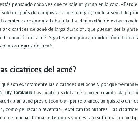
stás pensando cada vez que te sale un grano en la cara. «Esto es
, sólo después de conquistar a tu enemigo (con tu arsenal de pro
el) comienza realmente la batalla. La eliminación de estas manch
ejar cicatrices de acné de larga duración, que pueden ser la part
 la curación del acné. Siga leyendo para aprender cómo borrar la
os puntos negros del acné.
as cicatrices del acné?
 ¿qué son exactamente las cicatrices del acné y por qué permanec
a. Lily Tarakoub
Las cicatrices del acné ocurren cuando «la piel t
atoria a un acné previo (como un punto blanco, un quiste o un nó
ca, como pellizcar o reventar», explican los autores. Las cicatrice
se de muchas formas diferentes y no es raro sufrir más de un tip