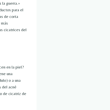
 la guerra.»
ductos para el
as de corta
e más
s cicatrices del
en en la piel?
iene una
dulo) o a una
s del acné
o de cicatriz de