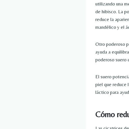
utilizando una m
de hibisco. La p
reduce la aparie
mandélico y el á
Otro poderoso pr
ayuda a equilibra
poderoso suero c
El suero potencia
piel que reduce 
láctico para ayud
Cómo reduc
Las cicatrices de