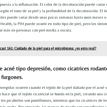
spuesta a la inflamación. El color de la decoloración puede variar 
según el tono de su piel y la profundidad de la decoloración. El 
bles puede variar desde unas pocas semanas hasta unos meses o 
Health, la PIH puede ocurrir en todo tipo de piel, pero los sínto
ar más en personas con piel media a oscura.
ast 161: Cuidado de la piel para el microbioma: ¿es esto real?
de acné tipo depresión, como cicatrices rodant
 furgones.
umergidas ocurren cuando el tejido de la piel dañado por el acné s
 hace que el tejido cicatricial se hunda en la piel, creando una ci
 los picahielos son puntiformes, mientras que las cicatrices de l
ás ancha. Por otro lado, las marcas de rizado son superficiales y