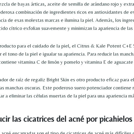
ezcla de bayas árticas, aceite de semilla de arándano rojo y extr
oderosa combinación de ingredientes ricos en antioxidantes de e
ncia de esas molestas marcas e ilumina la piel. Además, los ingre
cido cítrico exfolian suavemente y minimizan la apariencia de las
oducto para el cuidado de la piel, el Citrus & Kale Potent C+
r el tono de la piel e igualar su apariencia. Para reducir las manc
ontiene vitamina C de limón y pomelo y vitamina E de aguacate y
dor de raíz de regaliz Bright Skin es otro producto eficaz para e
las manchas oscuras. Este poderoso suero potenciador contiene r
ar a eliminar las células muertas de la piel para una apariencia m
ir las cicatrices del acné por picahielos
 acné encarnadas son el tipo de cicatrices de acné más difíciles d