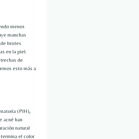
siendo menos
cluye manchas
 de brotes
s en la piel.
strechas de
icemos esto más a
matoria (PIH),
e acné han
ración natural
termina el color