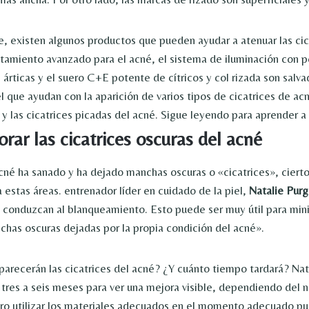
 existen algunos productos que pueden ayudar a atenuar las cica
atamiento avanzado para el acné, el sistema de iluminación con p
árticas y el suero C+E potente de cítricos y col rizada son salva
l que ayudan con la aparición de varios tipos de cicatrices de acn
y las cicatrices picadas del acné. Sigue leyendo para aprender a 
ar las cicatrices oscuras del acné
cné ha sanado y ha dejado manchas oscuras o «cicatrices», ciert
 estas áreas. entrenador líder en cuidado de la piel,
Natalie Purg
 conduzcan al blanqueamiento. Esto puede ser muy útil para mini
chas oscuras dejadas por la propia condición del acné».
arecerán las cicatrices del acné? ¿Y cuánto tiempo tardará? Nat
tres a seis meses para ver una mejora visible, dependiendo del n
ro utilizar los materiales adecuados en el momento adecuado p