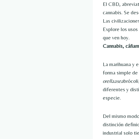
El CBD, abreviat
cannabis. Se des
Las civilizacione
Explore los usos
que ven hoy.
Cannabis, cáñamo
La marihuana y e
forma simple de 
orellaasea
brócoli
diferentes y dis
especie.
Del mismo modo, 
distinción defin
industrial solo 