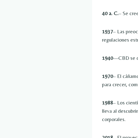
40 a. C.
– Se cre
1937
– Las preoc
regulaciones est
1940
—CBD se des
1970
– El cáñamo
para crecer, com
1988
– Los cient
lleva al descub
corporales.
2018
– El proyec