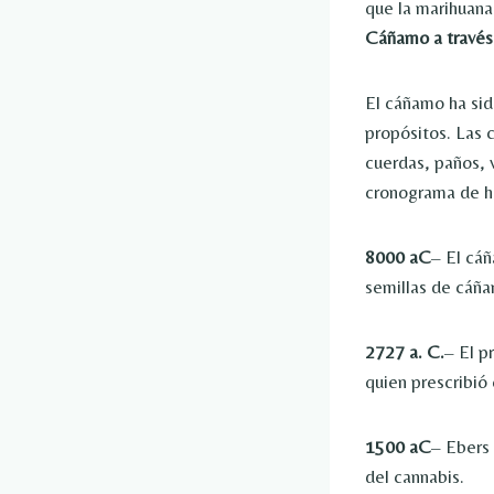
que la marihuan
Cáñamo a través
El cáñamo ha sid
propósitos. Las 
cuerdas, paños, v
cronograma de hi
8000 aC
– El cáñ
semillas de cáña
2727 a. C.
– El p
quien prescribió 
1500 aC
– Ebers 
del cannabis.