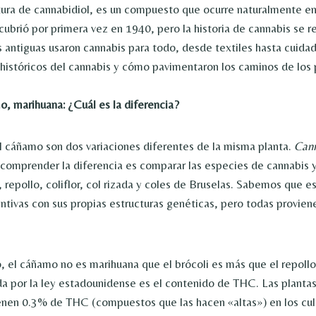
ura de cannabidiol, es un compuesto que ocurre naturalmente en 
cubrió por primera vez en 1940, pero la historia de cannabis se 
s antiguas usaron cannabis para todo, desde textiles hasta cuidad
 históricos del cannabis y cómo pavimentaron los caminos de lo
, marihuana: ¿Cuál es la diferencia?
l cáñamo son dos variaciones diferentes de la misma planta.
Cann
comprender la diferencia es comparar las especies de cannabis y
, repollo, coliflor, col rizada y coles de Bruselas. Sabemos que e
tintivas con sus propias estructuras genéticas, pero todas provie
el cáñamo no es marihuana que el brócoli es más que el repollo.
ida por la ley estadounidense es el contenido de THC. Las plant
tienen 0.3% de THC (compuestos que las hacen «altas») en los cul