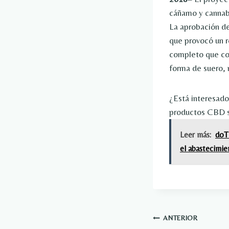
cáñamo y cannabi
La aprobación de
que provocó un r
completo que con
forma de suero, 
¿Está interesado
productos CBD s
Leer más:
doT
el abastecimie
Navegación
ANTERIOR