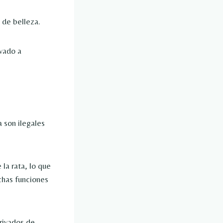
 de belleza.
evado a
 son ilegales
la rata, lo que
chas funciones
erivados de