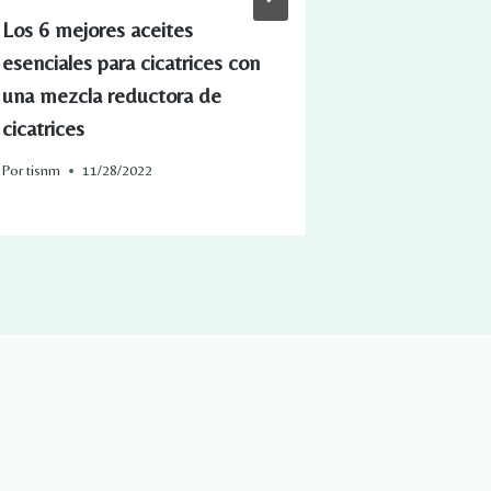
Los 6 mejores aceites
Pequeño es
esenciales para cicatrices con
posibilidade
una mezcla reductora de
aprovechar 
cicatrices
Por
tisnm
05/
Por
tisnm
11/28/2022