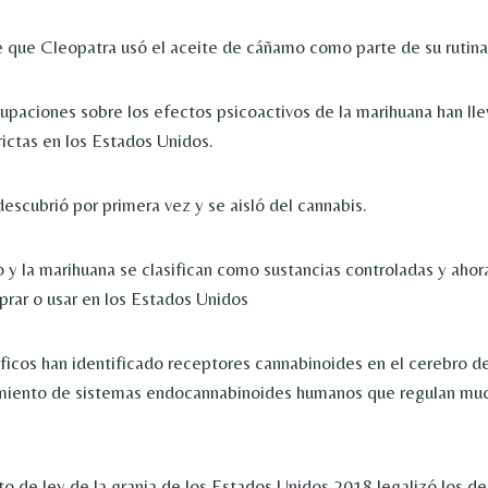
e que Cleopatra usó el aceite de cáñamo como parte de su rutina
upaciones sobre los efectos psicoactivos de la marihuana han ll
rictas en los Estados Unidos.
cubrió por primera vez y se aisló del cannabis.
 y la marihuana se clasifican como sustancias controladas y ahora
prar o usar en los Estados Unidos
íficos han identificado receptores cannabinoides en el cerebro de 
rimiento de sistemas endocannabinoides humanos que regulan mu
to de ley de la granja de los Estados Unidos 2018 legalizó los d