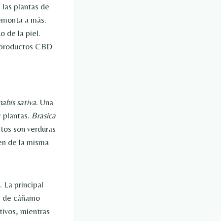
las plantas de
remonta a más.
o de la piel.
s productos CBD
abis sativa
. Una
 plantas.
Brasica
stos son verduras
nen de la misma
 La principal
as de cáñamo
tivos, mientras