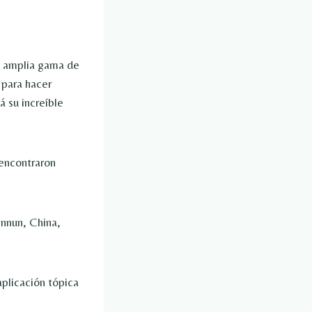
a amplia gama de
 para hacer
á su increíble
 encontraron
nnun, China,
aplicación tópica