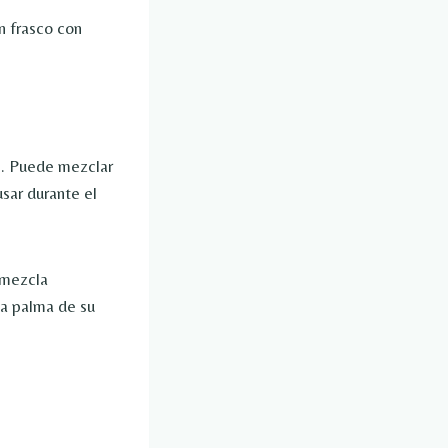
n frasco con
l. Puede mezclar
usar durante el
 mezcla
la palma de su