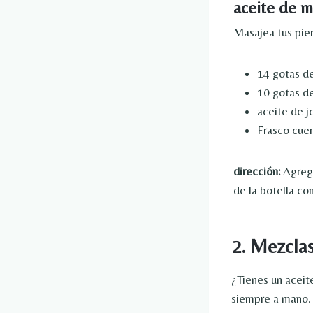
aceite de m
Masajea tus pier
14 gotas d
10 gotas de
aceite de j
Frasco cue
dirección:
Agregu
de la botella co
2. Mezclas
¿Tienes un aceit
siempre a mano.