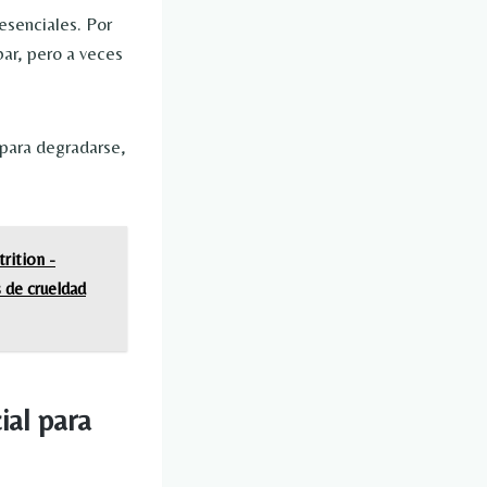
esenciales. Por
bar, pero a veces
o para degradarse,
rition -
s de crueldad
ial para