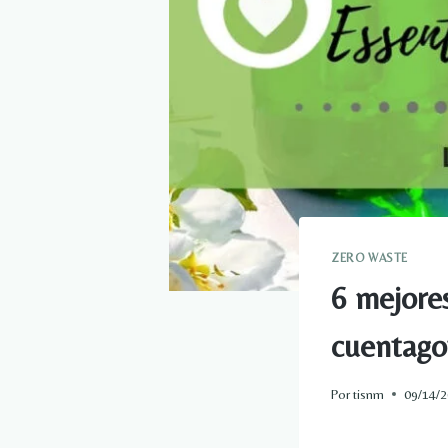
ZERO WASTE
6 mejores
cuentagot
Por
tisnm
09/14/