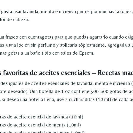
gusta usar lavanda, menta e incienso juntos por muchas razones
lor de cabeza.
un frasco con cuentagotas para que puedas agarrarlo cuando cai
as a una loción sin perfume y aplicarla tópicamente, agregarla a 
unas gotas a un baño tibio con sales de Epsom.
 favoritas de aceites esenciales – Recetas mae
des iguales de aceites esenciales de lavanda, menta e incienso
lote deseado). Una botella de 1 oz contiene 500-600 gotas de ac
, si desea una botella llena, use 2 cucharaditas (10 ml) de cada a
tas de aceite esencial de lavanda (10ml)
tas de aceite esencial de menta (10ml)
tas de aceite esencial de incienso (10ml)