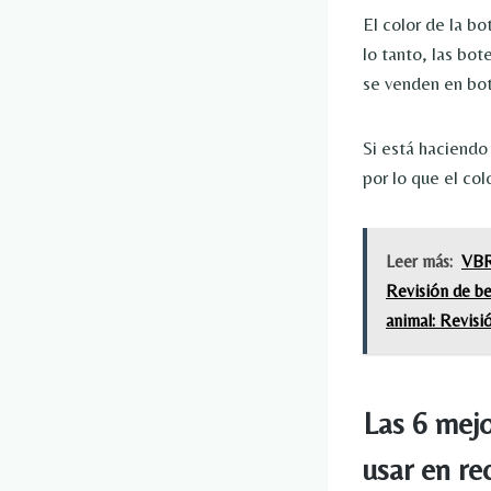
El color de la b
lo tanto, las bo
se venden en bot
Si está haciendo 
por lo que el col
Leer más:
VBR 
Revisión de be
animal: Revisi
Las 6 mejo
usar en re