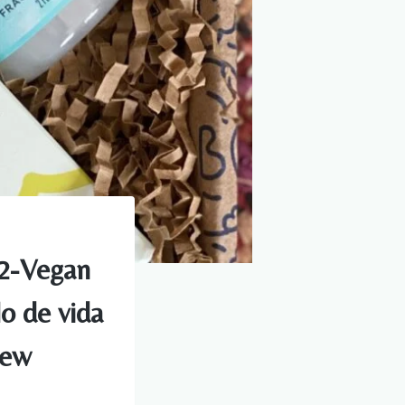
22-Vegan
o de vida
iew