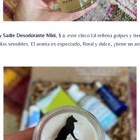
xy Sadie Desodorante Mini
, $ 4: este chico Lil rellena golpes y ti
ilas sensibles. El aroma es especiado, floral y dulce, ¡tiene un 