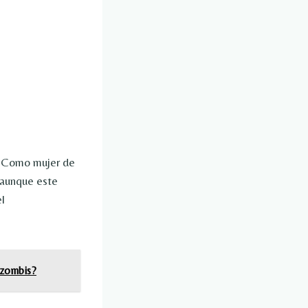
– Como mujer de
(aunque este
l
tizombis?