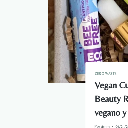
ZERO WASTE
Vegan Cu
Beauty Re
vegano y
Por
tisnm
06/25/