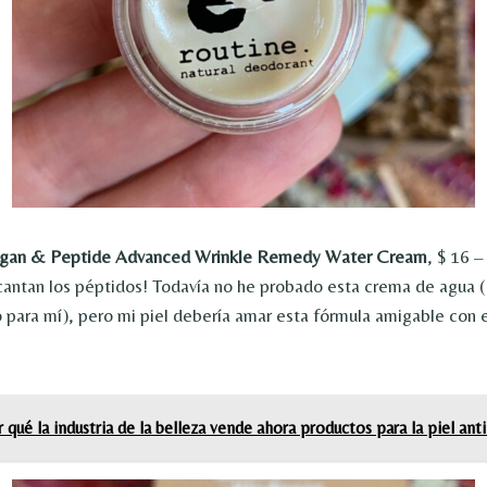
Argan & Peptide Advanced Wrinkle Remedy Water Cream
, $ 16 
antan los péptidos! Todavía no he probado esta crema de agua 
 para mí), pero mi piel debería amar esta fórmula amigable con e
 qué la industria de la belleza vende ahora productos para la piel an