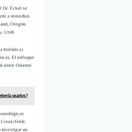
l Dr. Eckel se
rrir a remedios
tland, Oregón.
y, Utah.
a botánica)
nicas. El enfoque
al entre Oriente
ebería usarlos?
neurológicas
 Creutzfeldt-
 investigar un