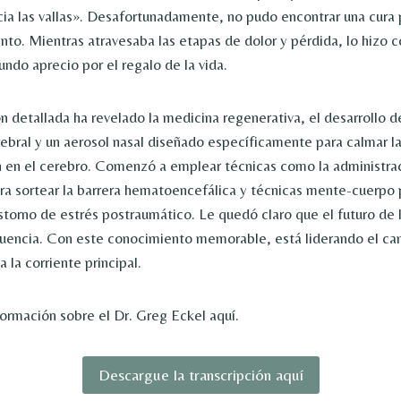
cia las vallas». Desafortunadamente, no pudo encontrar una cura 
ento. Mientras atravesaba las etapas de dolor y pérdida, lo hizo 
undo aprecio por el regalo de la vida.
ón detallada ha revelado la medicina regenerativa, el desarrollo 
ebral y un aerosol nasal diseñado específicamente para calmar l
 en el cerebro. Comenzó a emplear técnicas como la administrac
ra sortear la barrera hematoencefálica y técnicas mente-cuerpo pa
astorno de estrés postraumático. Le quedó claro que el futuro de 
cuencia. Con este conocimiento memorable, está liderando el cam
a la corriente principal.
rmación sobre el Dr. Greg Eckel aquí.
Descargue la transcripción aquí