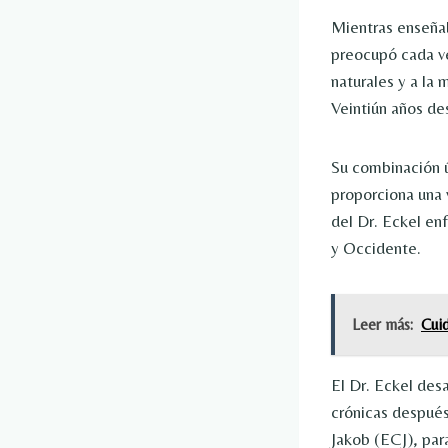
Mientras enseñab
preocupó cada ve
naturales y a la
Veintiún años de
Su combinación ú
proporciona una 
del Dr. Eckel enf
y Occidente.
Leer más:
Cuid
El Dr. Eckel des
crónicas después
Jakob (ECJ), par