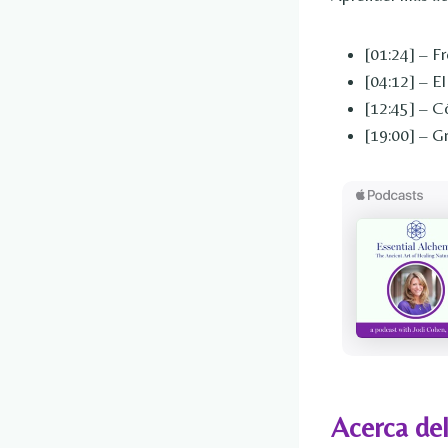
[01:24] – Fr
[04:12] – El
[12:45] – C
[19:00] – G
Acerca del