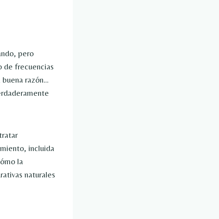
ando, pero
o de frecuencias
a buena razón…
verdaderamente
tratar
miento, incluida
cómo la
ativas naturales