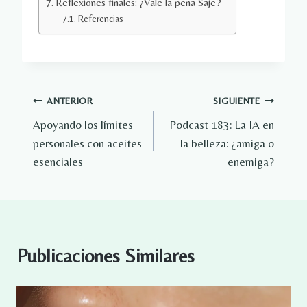
Reflexiones finales: ¿Vale la pena Saje?
Referencias
Navegación
ANTERIOR
SIGUIENTE
Apoyando los límites
Podcast 183: La IA en
de
personales con aceites
la belleza: ¿amiga o
entradas
esenciales
enemiga?
Publicaciones Similares