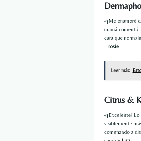
Dermaphori
«¡Me enamoré de 
mamá comentó lo 
cara que normalm
–
rosie
Leer más:
Esto
Citrus & 
«¡Excelente! Lo 
visiblemente más
comenzado a dism
suero!»
Lisa