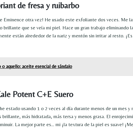
ant de fresa y ruibarbo
Eminence otra vez! He usado este exfoliante dos veces. Me lav
brillante que se veía mi piel. Hace un gran trabajo eliminando l
ente están alrededor de la nariz y mentón sin irritar al resto. ¡
 o aquello: aceite esencial de sándalo
Kale Potent C+E Suero
he estado usando 1 o 2 veces al día durante menos de un mes y m
 brillante, más hidratada, más tersa y menos grasa. El enrojecim
inuir. La mejor parte es… mi ¡la textura de la piel es suave! ¡M