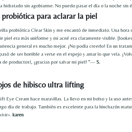
hidratado sin agobiarme. No puedo pasar el día o la noche sin é
 probiótica para aclarar la piel
arilla probiótica Clear Skin y me encantó de inmediato. Una hora
 de piel era más uniforme y mi acné era claramente visible. [look
riencia general es mucho mejor. ¡No podía creerlo! En un trata
pasó de ser horrible a verse en el espejo y amar lo que veía. ¡Vo
a de productos!, ¡gracias por salvar mi piel! ”—
S.
os de hibisco ultra lifting
ift Eye Cream hace maravillas. La llevo en mi bolso y la uso antes
rgo día de trabajo. También es excelente para la hinchazón matut
vivir».
karen