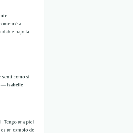
ante
 comencé a
ludable bajo la
 sentí como si
» —
Isabelle
l. Tengo una piel
… es un cambio de