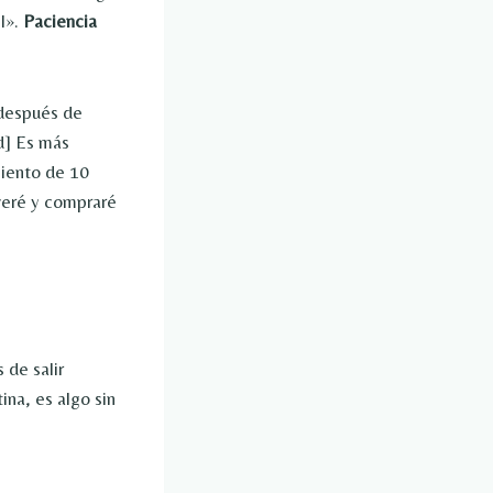
l».
Paciencia
 después de
ed] Es más
miento de 10
lveré y compraré
 de salir
ina, es algo sin