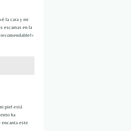
é la cara y mi
as escamas en la
Es recomendable!»
i piel está
iento ha
e encanta este