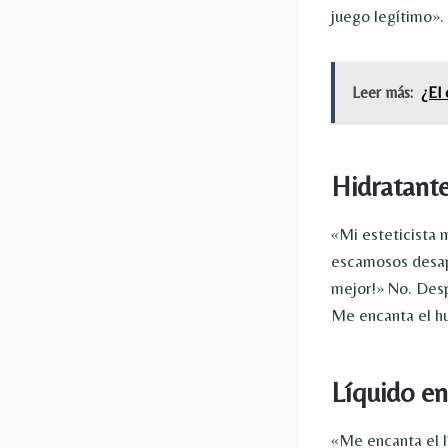
juego legítimo».
Leer más:
¿El 
Hidratant
«Mi esteticista 
escamosos desapa
mejor!» No. Desp
Me encanta el h
Líquido e
«Me encanta el l