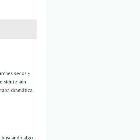
arches secos y
e siente aún
staba dramática.
y buscando algo