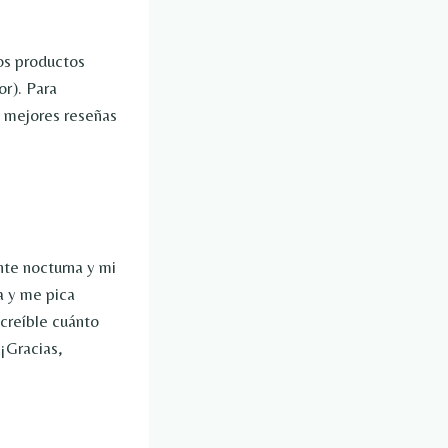
os productos
or). Para
s mejores reseñas
nte nocturna y mi
a y me pica
ncreíble cuánto
 ¡Gracias,