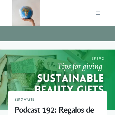
Saltar
al
contenido
ZERO WASTE
Podcast 192: Regalos de