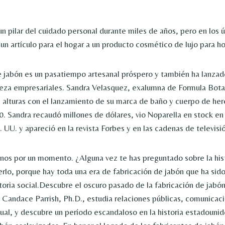
un pilar del cuidado personal durante miles de años, pero en los 
un artículo para el hogar a un producto cosmético de lujo para ho
e jabón es un pasatiempo artesanal próspero y también ha lanza
eza empresariales. Sandra Velasquez, exalumna de Formula Botan
s alturas con el lanzamiento de su marca de baño y cuerpo de here
. Sandra recaudó millones de dólares, vio Noparella en stock en 
 UU. y apareció en la revista Forbes y en las cadenas de televisi
s por un momento. ¿Alguna vez te has preguntado sobre la hist
erlo, porque hay toda una era de fabricación de jabón que ha sido
storia social.Descubre el oscuro pasado de la fabricación de jabón
 Candace Parrish, Ph.D., estudia relaciones públicas, comunicaci
ual, y descubre un período escandaloso en la historia estadounid