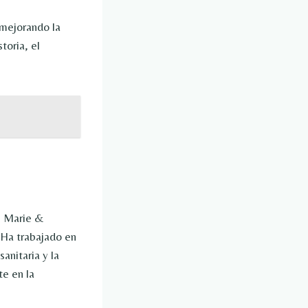
mejorando la
toria, el
, Marie &
 Ha trabajado en
anitaria y la
te en la