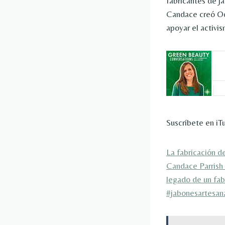
fabricantes de j
Candace creó Ode
apoyar el activi
Suscríbete en iT
La fabricación d
Candace Parrish
legado de un fab
#jabonesartesan