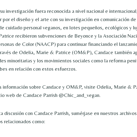
u investigación fuera reconocida a nivel nacional e internacional
 por el diseño y el arte con su investigación en comunicación de 
de cuidado personal veganos, en lotes pequeños, ecológicos y lu
Patrice recibieron subvenciones de Beyonce y la Asociación Naci
rsonas de Color (NAACP) para continuar financiando el lanzamie
 través de Odelia, Marie & Patrice (OM&P), Candace también ap
es minoritarias y los movimientos sociales como la reforma penit
bes en relación con estos esfuerzos.
s información sobre Candace y OM&P, visite Odelia, Marie & Pa
sitio web de Candace Parrish @Chic_and_vegan.
sta discusión con Candace Parrish, sumérjase en nuestros archivo
os relacionados como: