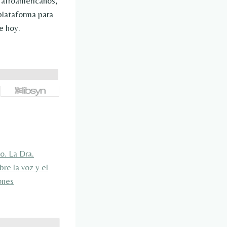
n afroamericanos,
plataforma para
e hoy.
o. La Dra.
e la voz y el
ones