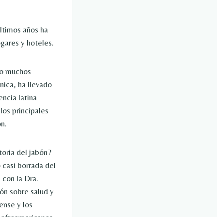
últimos años ha
gares y hoteles.
do muchos
ica, ha llevado
ncia latina
los principales
ón.
oria del jabón?
 casi borrada del
 con la Dra.
ón sobre salud y
ense y los