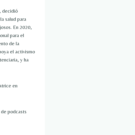
, decidió
la salud para
josos. En 2020,
onal para el
nto de la
oya el activismo
enciaria, y ha
trice en
s de podcasts