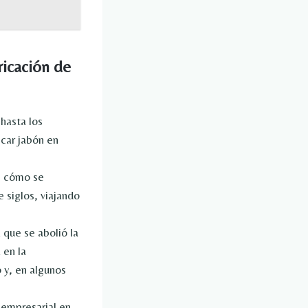
ricación de
 hasta los
icar jabón en
es cómo se
 siglos, viajando
 que se abolió la
 en la
 y, en algunos
 empresarial en