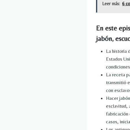
Leer más:
6 co
En este epis
jabón, escu
La historia 
Estados Uni
condiciones 
La receta p
transmitió 
con esclavo
Hacer jabón 
esclavitud, 
fabricación
casos, inici
Los antiguo