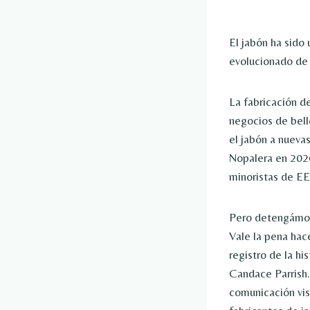
El jabón ha sido 
evolucionado de 
La fabricación d
negocios de bell
el jabón a nueva
Nopalera en 2020
minoristas de EE.
Pero detengámono
Vale la pena hac
registro de la hi
Candace Parrish.
comunicación vis