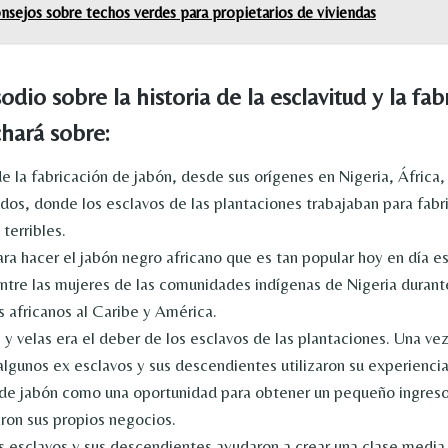
nsejos sobre techos verdes para propietarios de viviendas
odio sobre la historia de la esclavitud y la fab
chará sobre:
de la fabricación de jabón, desde sus orígenes en Nigeria, África,
dos, donde los esclavos de las plantaciones trabajaban para fabr
terribles.
ara hacer el jabón negro africano que es tan popular hoy en día 
entre las mujeres de las comunidades indígenas de Nigeria durante
s africanos al Caribe y América.
y velas era el deber de los esclavos de las plantaciones. Una vez
algunos ex esclavos y sus descendientes utilizaron su experiencia
 de jabón como una oportunidad para obtener un pequeño ingreso
aron sus propios negocios.
s esclavos y sus descendientes ayudaron a crear una clase media