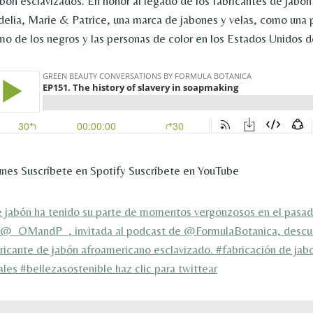
abón esclavizados. En honor al legado de los fabricantes de jabó
lia, Marie & Patrice, una marca de jabones y velas, como una 
smo de los negros y las personas de color en los Estados Unidos d
unes Suscríbete en Spotify Suscríbete en YouTube
e jabón ha tenido su parte de momentos vergonzosos en el pasad
 @_OMandP_, invitada al podcast de @FormulaBotanica, descubr
ricante de jabón afroamericano esclavizado. #fabricación de jab
ales #bellezasostenible
haz clic para twittear