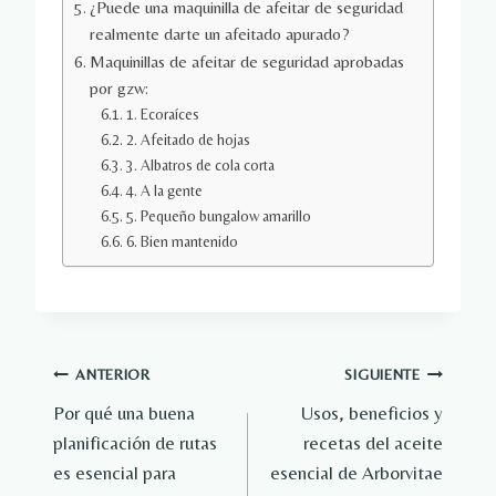
¿Puede una maquinilla de afeitar de seguridad
realmente darte un afeitado apurado?
Maquinillas de afeitar de seguridad aprobadas
por gzw:
1. Ecoraíces
2. Afeitado de hojas
3. Albatros de cola corta
4. A la gente
5. Pequeño bungalow amarillo
6. Bien mantenido
Navegación
ANTERIOR
SIGUIENTE
Por qué una buena
Usos, beneficios y
de
planificación de rutas
recetas del aceite
entradas
es esencial para
esencial de Arborvitae