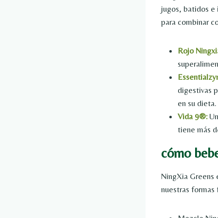
jugos, batidos e
para combinar c
Rojo Ningxi
superalimen
Essentialz
digestivas p
en su dieta.
Vida 9®:
Un
tiene más de
cómo bebe
NingXia Greens e
nuestras formas 