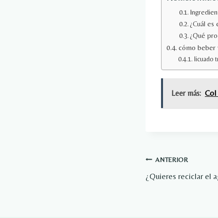
Ingredien
¿Cuál es
¿Qué prod
cómo beber v
licuado t
Leer más:
Col
Navegación
ANTERIOR
¿Quieres reciclar el
de
entradas