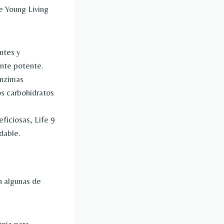
de Young Living
ntes y
nte potente.
enzimas
os carbohidratos
ficiosas, Life 9
dable.
n algunas de