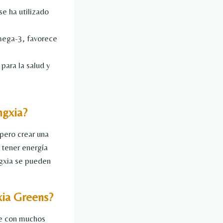
se ha utilizado
mega-3, favorece
para la salud y
ngxia?
pero crear una
a tener energía
ngxia se pueden
xia Greens?
te con muchos