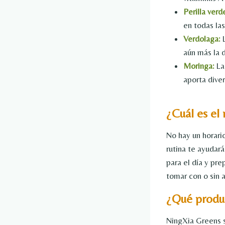
Perilla verd
en todas las
Verdolaga:
L
aún más la 
Moringa:
La
aporta diver
¿Cuál es el
No hay un horari
rutina te ayudará
para el día y pre
tomar con o sin 
¿Qué produc
NingXia Greens s