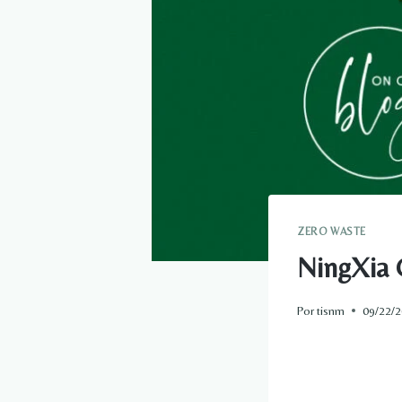
ZERO WASTE
NingXia 
Por
tisnm
09/22/