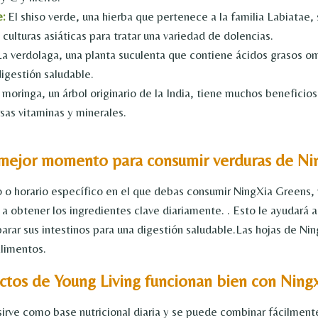
e:
El shiso verde, una hierba que pertenece a la familia Labiatae, 
 culturas asiáticas para tratar una variedad de dolencias.
a verdolaga, una planta suculenta que contiene ácidos grasos o
digestión saludable.
 moringa, un árbol originario de la India, tiene muchos beneficios 
sas vitaminas y minerales.
 mejor momento para consumir verduras de Ni
o o horario específico en el que debas consumir NingXia Greens, 
 a obtener los ingredientes clave diariamente. . Esto le ayudará 
parar sus intestinos para una digestión saludable.Las hojas de Ni
alimentos.
tos de Young Living funcionan bien con Ning
irve como base nutricional diaria y se puede combinar fácilmen