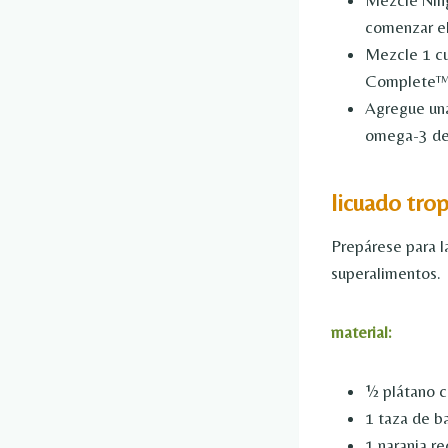
Mezcle Ning
comenzar el 
Mezcle 1 cu
Complete™
Agregue una
omega-3 de 
licuado trop
Prepárese para l
superalimentos.
material:
½ plátano 
1 taza de b
1 naranja r