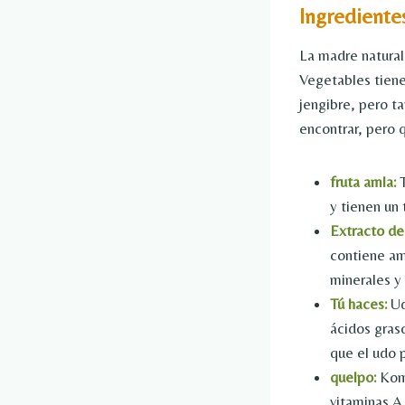
Ingrediente
La madre natural
Vegetables tien
jengibre, pero t
encontrar, pero q
fruta amla:
T
y tienen un 
Extracto de
contiene am
minerales y 
Tú haces:
Ud
ácidos graso
que el udo p
quelpo:
Komb
vitaminas A 