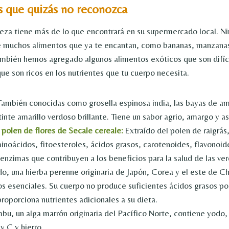
s que quizás no reconozca
eza tiene más de lo que encontrará en su supermercado local. Ni
e muchos alimentos que ya te encantan, como bananas, manzanas
ambién hemos agregado algunos alimentos exóticos que son difíc
ue son ricos en los nutrientes que tu cuerpo necesita.
ambién conocidas como grosella espinosa india, las bayas de am
tinte amarillo verdoso brillante. Tiene un sabor agrio, amargo y a
 polen de flores de Secale cereale:
Extraído del polen de raigrás
inoácidos, fitoesteroles, ácidos grasos, carotenoides, flavonoid
enzimas que contribuyen a los beneficios para la salud de las ver
o, una hierba perenne originaria de Japón, Corea y el este de Chi
s esenciales. Su cuerpo no produce suficientes ácidos grasos por 
roporciona nutrientes adicionales a su dieta.
u, un alga marrón originaria del Pacífico Norte, contiene yodo, 
y C y hierro.