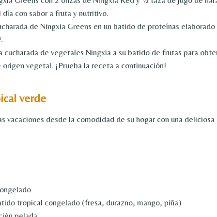
xia Greens con 2 onzas de Ningxia Red y ½ taza de jugo de nara
día con sabor a fruta y nutritivo.
charada de Ningxia Greens en un batido de proteínas elaborado 
.
 cucharada de vegetales Ningxia a su batido de frutas para obte
origen vegetal. ¡Prueba la receta a continuación!
ical verde
as vacaciones desde la comodidad de su hogar con una delicios
congelado
atido tropical congelado (fresa, durazno, mango, piña)
ecién pelada