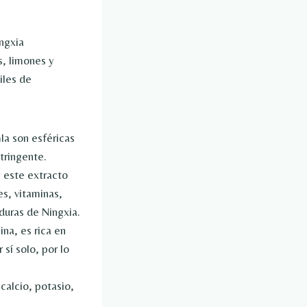
ngxia
, limones y
iles de
la son esféricas
stringente.
, este extracto
es, vitaminas,
duras de Ningxia.
na, es rica en
sí solo, por lo
calcio, potasio,