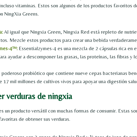
 incluso vitaminas. Estos son algunos de los productos favoritos 
on NingXia Greens.
a:
Al igual que Ningxia Green, Ningxia Red está repleto de nutrie
tos. Mezcle estos productos para crear una bebida verdaderame
ymes-4™:
Essentialzymes-4 es una mezcla de 2 cápsulas rica en 
ara ayudar a descomponer las grasas, las proteínas, las fibras y l
 poderoso probiótico que contiene nueve cepas bacterianas bene
 17 mil millones de cultivos vivos para apoyar una digestión salu
r verduras de ningxia
s un producto versátil con muchas formas de consumir. Estas so
favoritas de obtener sus verduras.