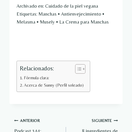
Archivado en: Cuidado de la piel vegana
Etiquetas: Manchas • Antienvejecimiento •
Melasma • Musely • La Crema para Manchas
Relacionados:
Fórmula clara:
Acerca de Sunny (Perfil soleado)
Navegación
ANTERIOR
SIGUIENTE
Podcast 144:
8 ingredientes de