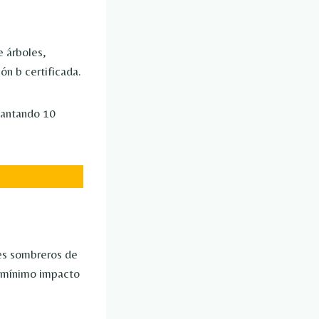
e árboles,
ón b certificada.
lantando 10
es sombreros de
l mínimo impacto