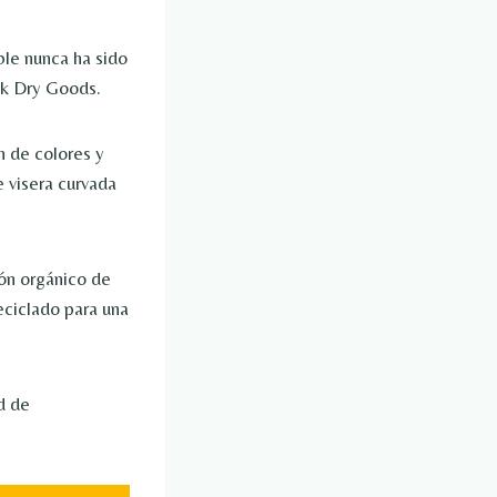
le nunca ha sido
k Dry Goods.
n de colores y
 visera curvada
ón orgánico de
eciclado para una
d de