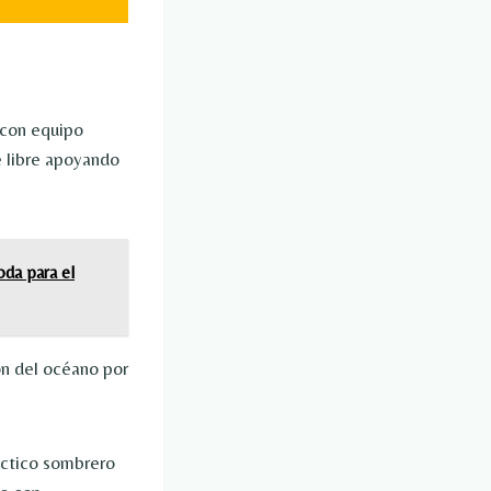
 con equipo
re libre apoyando
oda para el
ón del océano por
áctico sombrero