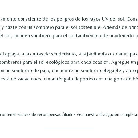
namente consciente de los peligros de los rayos UV del sol. Cons
o y hazte con un sombrero para el sol sostenible. Además de brin
 el sol, un buen sombrero para el sol también puede mantenerlo fr
 la playa, a las rutas de senderismo, a la jardinería o a dar un p
ombreros para el sol ecológicos para cada ocasión. Agregue un 
on un sombrero de paja, encuentre un sombrero plegable y apto p
 está de vacaciones, o manténgalo deportivo con una gorra de bé
 contener enlaces de recompensa/afiliados.Vea nuestra divulgación complet