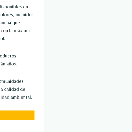
disponibles en
olores, incluidos
 ancha que
 con la máxima
ol.
roductos
rán años.
comunidades
la calidad de
lidad ambiental.