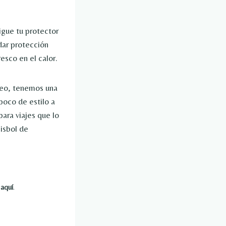
igue tu protector
dar protección
esco en el calor.
aseo, tenemos una
poco de estilo a
ara viajes que lo
isbol de
a
aquí
.