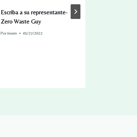
Escriba a su representante-
Cómo parche
Zero Waste Guy
pantalones 
Por
tisnm
01/27/2022
Por
tisnm
03/