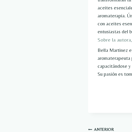
aceites esencial
aromaterapia. Ún
con aceites esen
entusiastas del b
Sobre la autora
Bella Martinez e
aromaterapeuta p
capacitándose y 
Su pasión es tom
Navegación
ANTERIOR