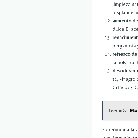
limpieza nat
resplandeci
aumento de
dulce
El ace
renacimient
bergamota y 
refresco de
la bolsa de 
desodorante
té, vinagre 
Cítricos y 
Leer más:
Maq
Experimenta la v
transformarán tu 