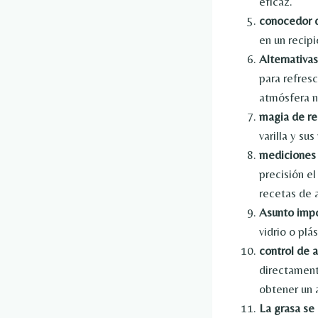
eficaz.
conocedor 
en un recipi
Alternativas
para refres
atmósfera n
magia de re
varilla y su
mediciones 
precisión el
recetas de 
Asunto imp
vidrio o plá
control de a
directament
obtener un 
La grasa se 