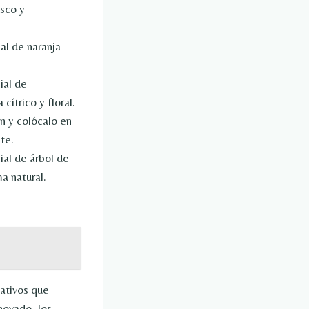
esco y
al de naranja
ial de
cítrico y floral.
ón y colócalo en
te.
ial de árbol de
a natural.
eativos que
enovado, los