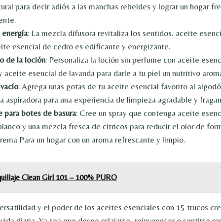
ural para decir adiós a las manchas rebeldes y lograr un hogar fr
ente.
 energía
: La mezcla difusora revitaliza los sentidos.
aceite esenci
ite esencial de cedro es edificante y energizante.
o de la loción
: Personaliza la loción sin perfume con aceite esenc
aceite esencial de lavanda para darle a tu piel un nutritivo aroma 
 vacío
: Agrega unas gotas de tu aceite esencial favorito al algod
la aspiradora para una experiencia de limpieza agradable y fragan
 para botes de basura
: Cree un spray que contenga aceite esenc
blanco y una mezcla fresca de cítricos para reducir el olor de form
Crema
Para un hogar con un aroma refrescante y limpio.
uillaje Clean Girl 101 – 100% PURO
ersatilidad y el poder de los aceites esenciales con 15 trucos cr
vida diaria. Ya sea que desee relajarse, rejuvenecer o sentirse r