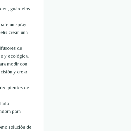
xiden, guárdelos
epare un spray
elis crean una
difusores de
le y ecológica.
para medir con
cisión y crear
a recipientes de
larlo
cadora para
como solución de