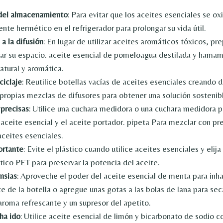
del almacenamiento
: Para evitar que los aceites esenciales se o
ente hermético en el refrigerador para prolongar su vida útil.
 a la difusión
: En lugar de utilizar aceites aromáticos tóxicos, pr
car su espacio.
aceite esencial de pomelo
agua destilada y hamam
atural y aromática.
ciclaje
: Reutilice botellas vacías de aceites esenciales creando 
s propias mezclas de difusores para obtener una solución sostenib
precisas
: Utilice una cuchara medidora o una cuchara medidora 
 aceite esencial y el aceite portador.
pipeta
Para mezclar con pre
aceites esenciales.
ortante
: Evite el plástico cuando utilice aceites esenciales y elij
stico PET para preservar la potencia del aceite.
nsias
: Aproveche el poder del aceite esencial de menta para inha
e de la botella o agregue unas gotas a las bolas de lana para se
aroma refrescante y un supresor del apetito.
ha ido
: Utilice aceite esencial de limón y bicarbonato de sodio 