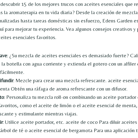
a descubrir 15 de los mejores trucos con aceites esenciales que re
s la aromaterapia en tu vida diaria? Desde la creación de mezcla
nalizadas hasta tareas domésticas sin esfuerzo, Edens Garden es
quí para mejorar tu experiencia. Vea algunos consejos creativos y
eites esenciales favoritos.
uave
: ¿Su mezcla de aceites esenciales es demasiado fuerte? Cal
a botella con agua corriente y extienda el gotero con un alfiler o
 fácilmente.
ifundir
: Mezcle para crear una mezcla refrescante.
aceite esenci
menta
Obtén una ráfaga de aroma refrescante con un difusor.
to
: Personaliza tu mezcla roll-on combinando un aceite portador 
favoritos, como el aceite de limón o el aceite esencial de menta,
scante y estimulante mientras viajas.
ir
: Utilice aceite portador, etc.
aceite de coco
Para diluir aceite
 árbol de té o
aceite esencial de bergamota
Para una aplicación 