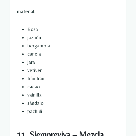
material:
Rosa
jazmín
bergamota
canela
jara
vetiver
Irán Irán
cacao
vainilla
sándalo
pachulí
11. Siempreviva – Mezcla