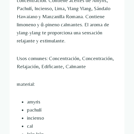
concentración. Contiene aceites de Amyris,
Pachulí, Incienso, Lima, Ylang Ylang, Sándalo
Hawaiano y Manzanilla Romana. Contiene
limoneno y ά-pineno calmantes. El aroma de
ylang-ylang te proporciona una sensación
relajante y estimulante.
Usos comunes: Concentración, Concentración,
Relajación, Edificante, Calmante
material:
amyris
pachulí
incienso
cal