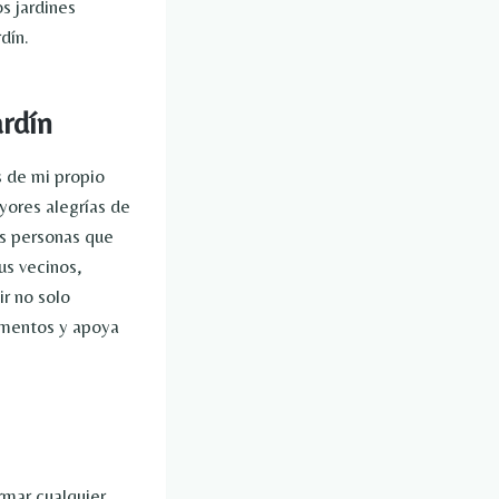
s jardines
dín.
ardín
s de mi propio
yores alegrías de
as personas que
us vecinos,
r no solo
imentos y apoya
ormar cualquier