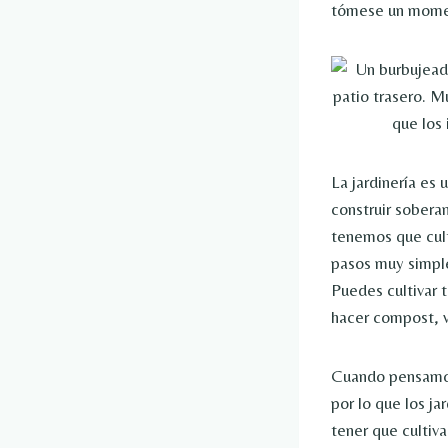
tómese un moment
La jardinería es 
construir sobera
tenemos que cult
pasos muy simple
Puedes cultivar 
hacer compost, v
Cuando pensamos 
por lo que los ja
tener que cultiv