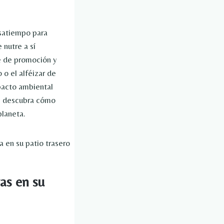
asatiempo para
 nutre a sí
je de promoción y
o el alféizar de
mpacto ambiental
 y descubra cómo
planeta.
vas en su