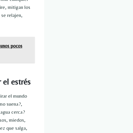
re, mitigan los
 se relajen,
o unos pocos
 el estrés
mirar el mundo
ómo suena?,
 agua cerca?
sos, miedos,
vez que salga,