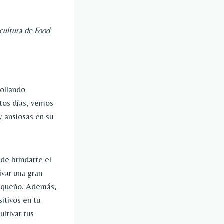
cultura de Food
rollando
stos días, vemos
y ansiosas en su
ede brindarte el
ivar una gran
pequeño. Además,
sitivos en tu
ltivar tus