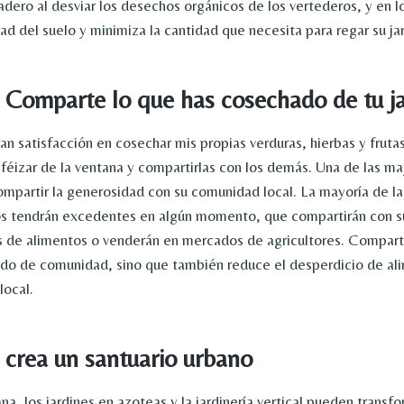
dero al desviar los desechos orgánicos de los vertederos, y en lo
d del suelo y minimiza la cantidad que necesita para regar su jar
 Comparte lo que has cosechado de tu j
an satisfacción en cosechar mis propias verduras, hierbas y fruta
alféizar de la ventana y compartirlas con los demás. Una de las ma
 compartir la generosidad con su comunidad local. La mayoría de l
os tendrán excedentes en algún momento, que compartirán con s
 de alimentos o venderán en mercados de agricultores. Comparti
do de comunidad, sino que también reduce el desperdicio de al
local.
 crea un santuario urbano
ana, los jardines en azoteas y la jardinería vertical pueden transf