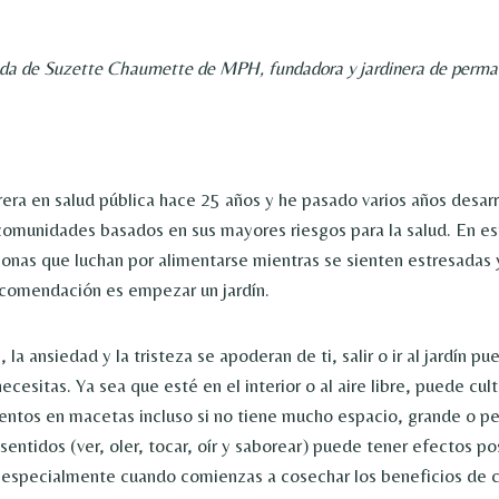
tada de Suzette Chaumette de MPH, fundadora y jardinera de perma
ra en salud pública hace 25 años y he pasado varios años desar
omunidades basados ​​en sus mayores riesgos para la salud. En e
onas que luchan por alimentarse mientras se sienten estresadas 
recomendación es empezar un jardín.
 la ansiedad y la tristeza se apoderan de ti, salir o ir al jardín pu
necesitas. Ya sea que esté en el interior o al aire libre, puede cult
entos en macetas incluso si no tiene mucho espacio, grande o 
o sentidos (ver, oler, tocar, oír y saborear) puede tener efectos po
especialmente cuando comienzas a cosechar los beneficios de cu