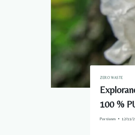
ZERO WASTE
Explorand
100 % 
Por
tisnm
12/11/