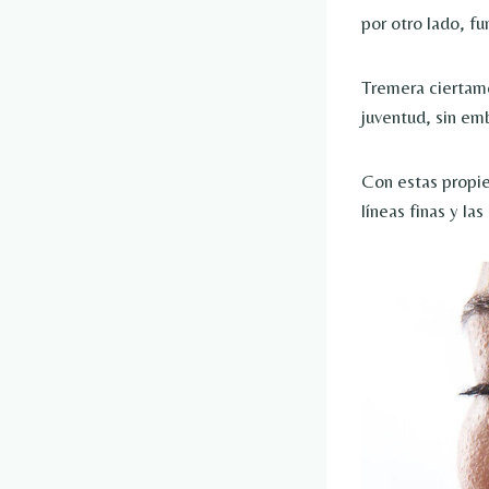
por otro lado, f
Tremera ciertame
juventud, sin em
Con estas propied
líneas finas y la