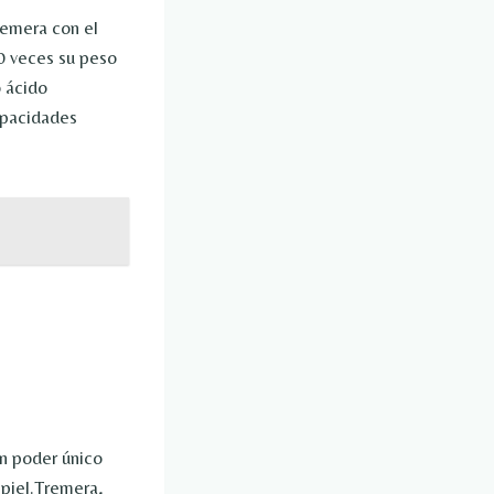
remera con el
0 veces su peso
o ácido
capacidades
n poder único
 piel.Tremera,