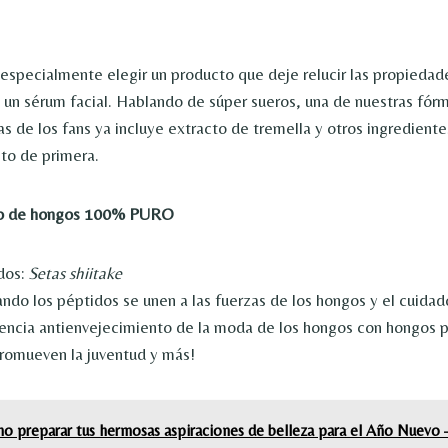
pecialmente elegir un producto que deje relucir las propiedade
 un sérum facial. Hablando de súper sueros, una de nuestras fór
as de los fans ya incluye extracto de tremella y otros ingrediente
to de primera.
do de hongos 100% PURO
dos:
Setas shiitake
do los péptidos se unen a las fuerzas de los hongos y el cuidado
encia antienvejecimiento de la moda de los hongos con hongos 
romueven la juventud y más!
o preparar tus hermosas aspiraciones de belleza para el Año Nuevo –