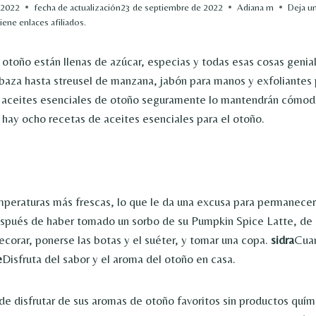
 2022
fecha de actualización
23 de septiembre de 2022
A
diana m
Deja u
iene enlaces afiliados.
 otoño están llenas de azúcar, especias y todas esas cosas geni
baza hasta streusel de manzana, jabón para manos y exfoliantes
e aceites esenciales de otoño seguramente lo mantendrán cómod
hay ocho recetas de aceites esenciales para el otoño.
emperaturas más frescas, lo que le da una excusa para permane
Después de haber tomado un sorbo de su Pumpkin Spice Latte, de
corar, ponerse las botas y el suéter, y tomar una copa.
sidra
Cua
e
Disfruta del sabor y el aroma del otoño en casa.
e disfrutar de sus aromas de otoño favoritos sin productos quím