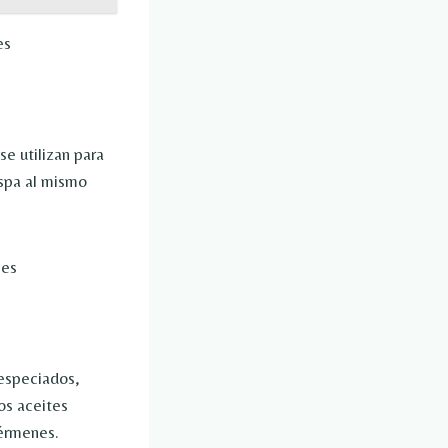
se utilizan para
a spa al mismo
 especiados,
os aceites
gérmenes.