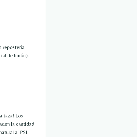
a repostería
ial de limón).
a taza! Los
aden la cantidad
natural al PSL.