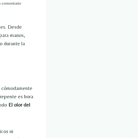
n comentario
ales. Desde
 para manos,
o durante la
cer cómodamente
 repente es hora
ndo
El olor del
icos ni