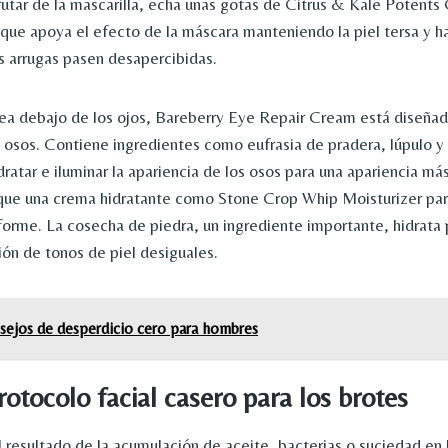
utar de la mascarilla, echa unas gotas de Citrus & Kale Potent
 que apoya el efecto de la máscara manteniendo la piel tersa y h
as arrugas pasen desapercibidas.
área debajo de los ojos, Bareberry Eye Repair Cream está diseñad
s osos. Contiene ingredientes como eufrasia de pradera, lúpulo y
ratar e iluminar la apariencia de los osos para una apariencia má
que una crema hidratante como Stone Crop Whip Moisturizer para
iforme. La cosecha de piedra, un ingrediente importante, hidrat
ión de tonos de piel desiguales.
sejos de desperdicio cero para hombres
rotocolo facial casero para los brotes
l resultado de la acumulación de aceite, bacterias o suciedad en 