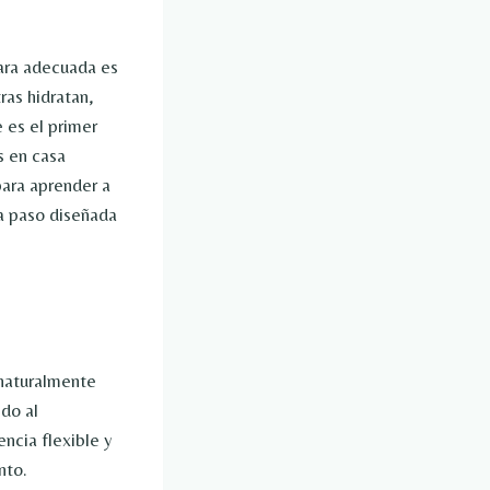
cara adecuada es
ras hidratan,
e es el primer
s en casa
para aprender a
 a paso diseñada
 naturalmente
do al
ncia flexible y
nto.