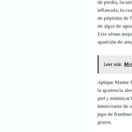
de piedra, lavand
inflamada, lo cua
de péptidos de f
de algas de agua
Este sérum mejor
aparición de arru
Leer más:
Mi r
Aplique Marine F
la apariencia alr
piel y minimizar 
humectante de ac
jugo de frambuesa
grasos.