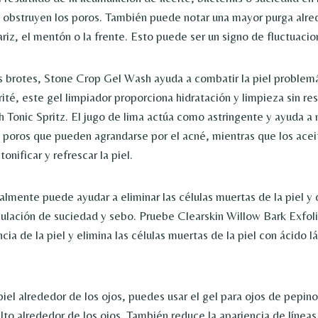
obstruyen los poros. También puede notar una mayor purga alre
ariz, el mentón o la frente. Esto puede ser un signo de fluctuaci
s brotes, Stone Crop Gel Wash ayuda a combatir la piel problemá
té, este gel limpiador proporciona hidratación y limpieza sin rese
 Tonic Spritz. El jugo de lima actúa como astringente y ayuda a 
s poros que pueden agrandarse por el acné, mientras que los acei
onificar y refrescar la piel.
almente puede ayudar a eliminar las células muertas de la piel y 
ulación de suciedad y sebo. Pruebe Clearskin Willow Bark Exfoli
ncia de la piel y elimina las células muertas de la piel con ácido l
 piel alrededor de los ojos, puedes usar el gel para ojos de pepino
lto alrededor de los ojos. También reduce la apariencia de líneas 