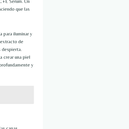
s C+E Serum. Un
aciendo que las
a para iluminar y
 extracto de
s despierta.
 crear una piel
a profundamente y
las capas