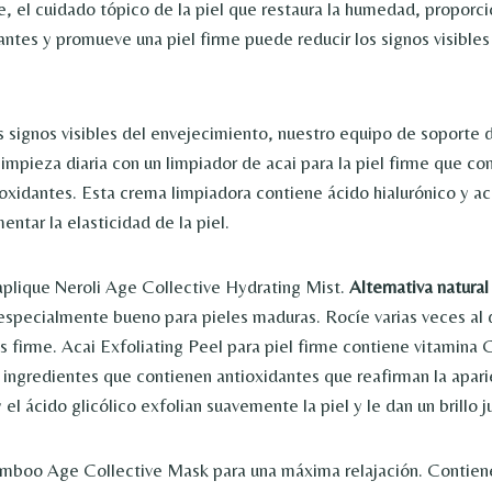
 el cuidado tópico de la piel que restaura la humedad, proporci
antes y promueve una piel firme puede reducir los signos visibles
s signos visibles del envejecimiento, nuestro equipo de soporte
impieza diaria con un limpiador de acai para la piel firme que c
tioxidantes. Esta crema limpiadora contiene ácido hialurónico y a
entar la elasticidad de la piel.
aplique Neroli Age Collective Hydrating Mist.
Alternativa natural 
specialmente bueno para pieles maduras. Rocíe varias veces al d
s firme. Acai Exfoliating Peel para piel firme contiene vitamina 
ingredientes que contienen antioxidantes que reafirman la aparie
 el ácido glicólico exfolian suavemente la piel y le dan un brillo j
mboo Age Collective Mask para una máxima relajación. Contiene