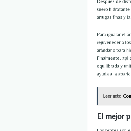
Después de disfr
suero hidratante
arrugas finas y l
Para igualar el 
rejuvenecer a lo
arándano para hid
Finalmente, apli
equilibrada y un
ayuda a la aparic
Leer más:
Con
El mejor p
Los brotes son e