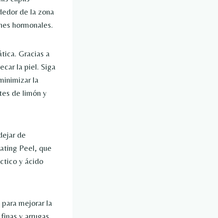
dedor de la zona
ones hormonales.
tica. Gracias a
car la piel. Siga
minimizar la
tes de limón y
dejar de
ating Peel, que
áctico y ácido
 para mejorar la
finas y arrugas.