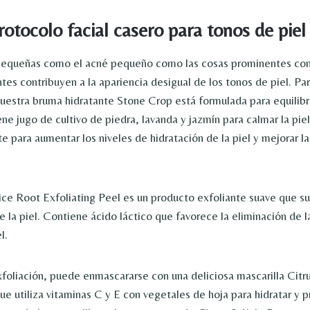
rotocolo facial casero para tonos de piel
 pequeñas como el acné pequeño como las cosas prominentes co
tes contribuyen a la apariencia desigual de los tonos de piel. Pa
nuestra bruma hidratante Stone Crop está formulada para equilibra
ene jugo de cultivo de piedra, lavanda y jazmín para calmar la piel
e para aumentar los niveles de hidratación de la piel y mejorar la
rice Root Exfoliating Peel es un producto exfoliante suave que su
e la piel. Contiene ácido láctico que favorece la eliminación de l
l.
foliación, puede enmascararse con una deliciosa mascarilla Citr
e utiliza vitaminas C y E con vegetales de hoja para hidratar y pr