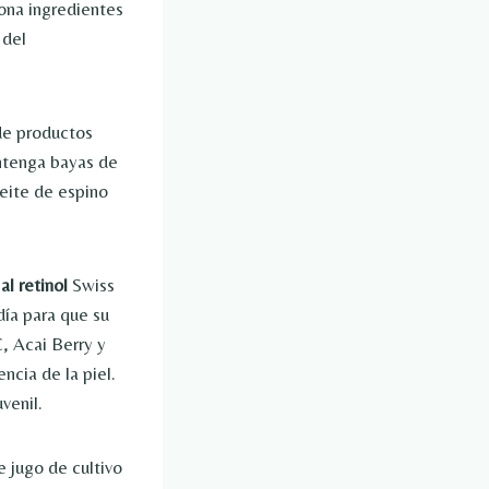
ona ingredientes
 del
 de productos
ontenga bayas de
ceite de espino
al retinol
Swiss
ía para que su
C, Acai Berry y
ncia de la piel.
uvenil.
 jugo de cultivo