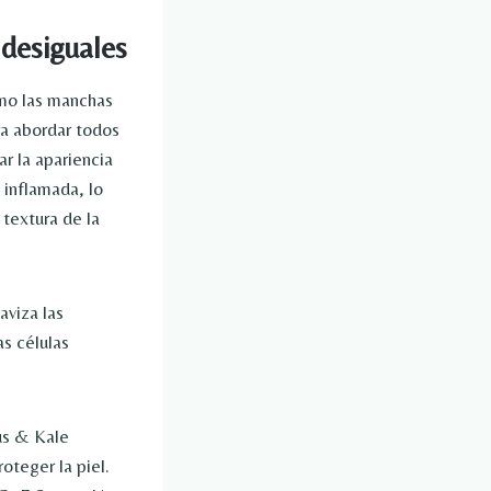
 desiguales
mo las manchas
ra abordar todos
r la apariencia
 inflamada, lo
 textura de la
aviza las
as células
us & Kale
oteger la piel.