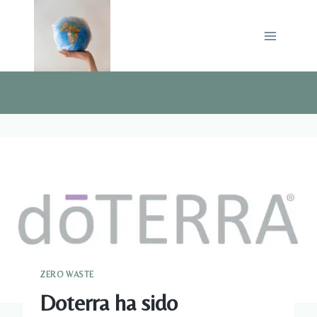
Saltar
al
contenido
ZERO WASTE
Doterra ha sido