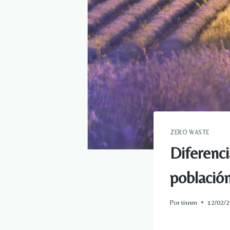
ZERO WASTE
Diferenci
població
Por
tisnm
12/02/