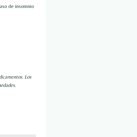
 caso de insomnio
dicamentos. Los
medades.