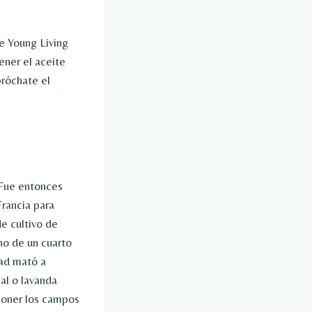
e Young Living
ener el aceite
róchate el
 Fue entonces
Francia para
de cultivo de
no de un cuarto
ad mató a
al o lavanda
eponer los campos