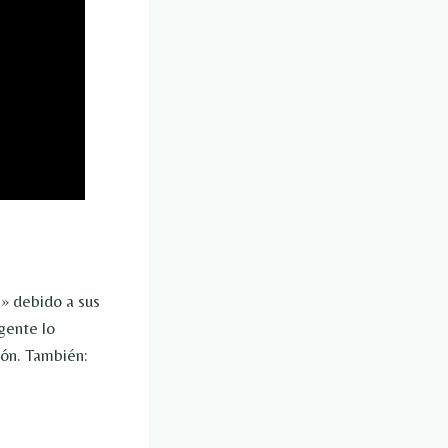
» debido a sus
gente lo
zón. También: