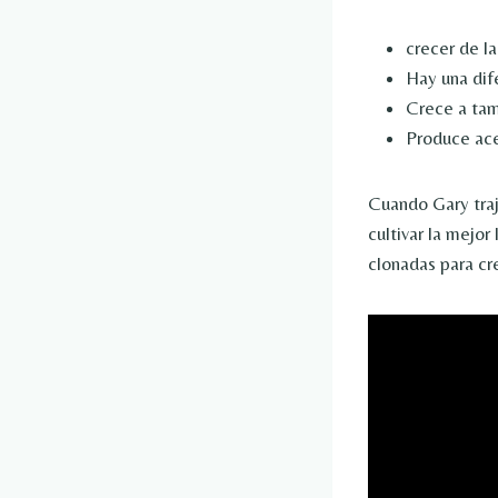
crecer de la
Hay una dife
Crece a tam
Produce ace
Cuando Gary trajo
cultivar la mejo
clonadas para cr