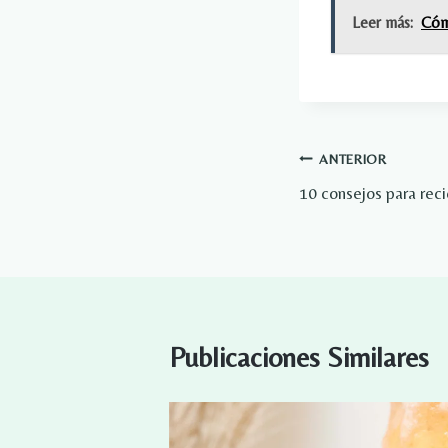
Leer más:
Cóm
Navegación
ANTERIOR
10 consejos para reci
de
entradas
Publicaciones Similares