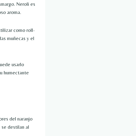
 amargo. Neroli es
oso aroma.
tilizar como roll-
las muñecas y el
puede usarlo
su humectante
ores del naranjo
se destilan al