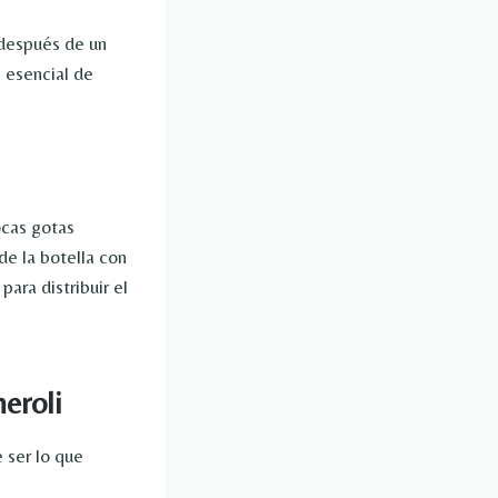
o después de un
e esencial de
ocas gotas
de la botella con
ara distribuir el
eroli
 ser lo que