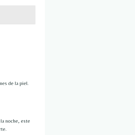
es de la piel.
 la noche, este
rte.