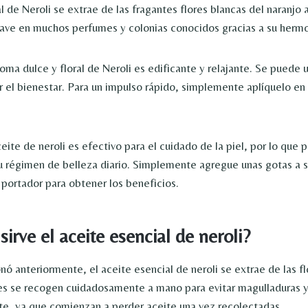
l de Neroli se extrae de las fragantes flores blancas del naranjo
lave en muchos perfumes y colonias conocidos gracias a su herm
oma dulce y floral de Neroli es edificante y relajante. Se puede u
 el bienestar. Para un impulso rápido, simplemente aplíquelo en 
eite de neroli es efectivo para el cuidado de la piel, por lo que 
u régimen de belleza diario. Simplemente agregue unas gotas a 
 portador para obtener los beneficios.
sirve el aceite esencial de neroli?
 anteriormente, el aceite esencial de neroli se extrae de las fl
es se recogen cuidadosamente a mano para evitar magulladuras y 
e, ya que comienzan a perder aceite una vez recolectadas.