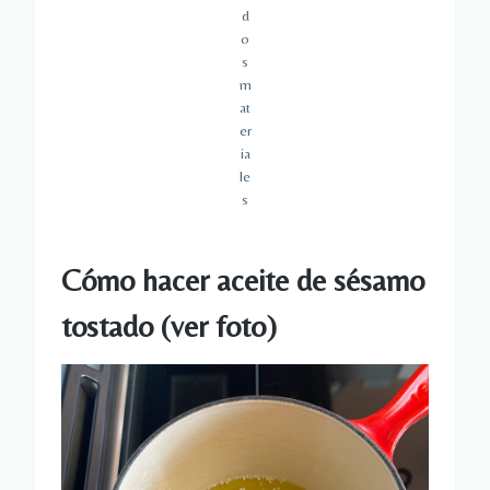
d
o
s
m
at
er
ia
le
s
Cómo hacer aceite de sésamo
tostado (ver foto)