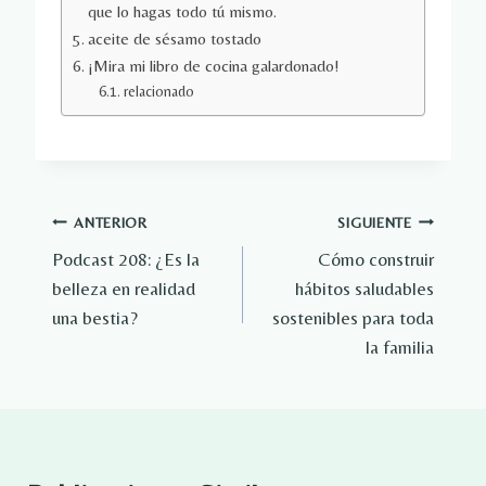
que lo hagas todo tú mismo.
aceite de sésamo tostado
¡Mira mi libro de cocina galardonado!
relacionado
Navegación
ANTERIOR
SIGUIENTE
Podcast 208: ¿Es la
Cómo construir
de
belleza en realidad
hábitos saludables
entradas
una bestia?
sostenibles para toda
la familia