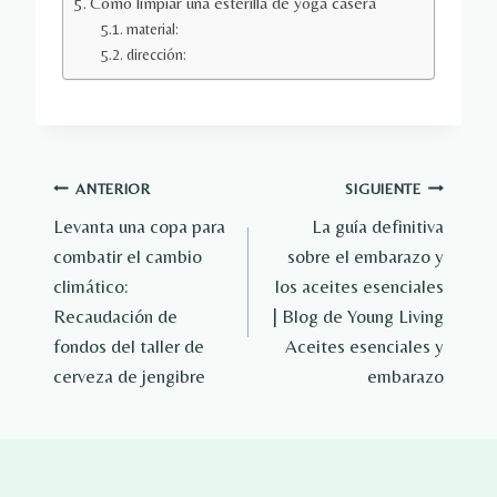
Cómo limpiar una esterilla de yoga casera
material:
dirección:
Navegación
ANTERIOR
SIGUIENTE
Levanta una copa para
La guía definitiva
de
combatir el cambio
sobre el embarazo y
entradas
climático:
los aceites esenciales
Recaudación de
| Blog de Young Living
fondos del taller de
Aceites esenciales y
cerveza de jengibre
embarazo