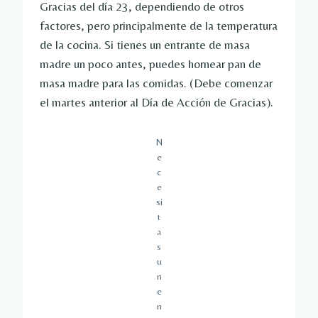
Gracias del día 23, dependiendo de otros
factores, pero principalmente de la temperatura
de la cocina. Si tienes un entrante de masa
madre un poco antes, puedes hornear pan de
masa madre para las comidas. (Debe comenzar
el martes anterior al Día de Acción de Gracias).
N
e
c
e
si
t
a
s
u
n
e
n