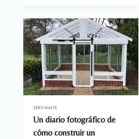
VIAJE
DE
BIG
ISLAND:
MAUNA
LOA
SENDERISMO
ZERO WASTE
Un diario fotográfico de
cómo construir un