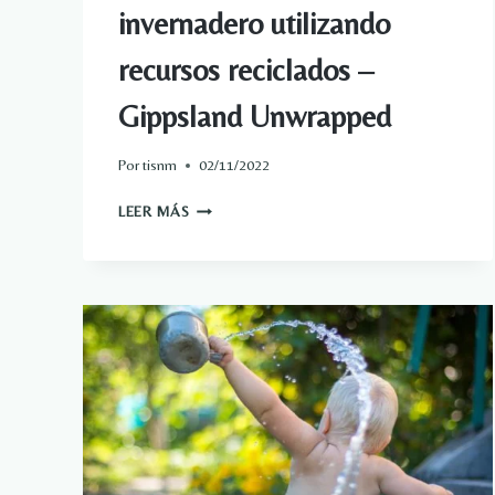
invernadero utilizando
recursos reciclados –
Gippsland Unwrapped
Por
tisnm
02/11/2022
UN
LEER MÁS
DIARIO
FOTOGRÁFICO
DE
CÓMO
CONSTRUIR
UN
INVERNADERO
UTILIZANDO
RECURSOS
RECICLADOS
–
GIPPSLAND