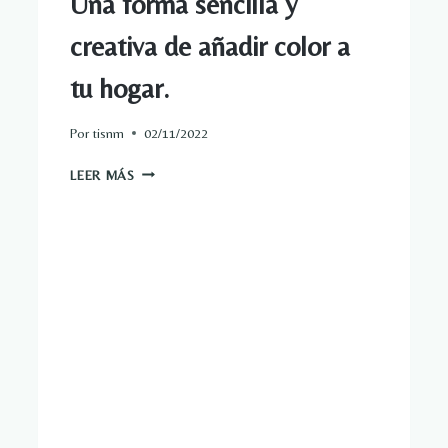
Una forma sencilla y
creativa de añadir color a
tu hogar.
Por
tisnm
02/11/2022
UNA
LEER MÁS
FORMA
SENCILLA
Y
CREATIVA
DE
AÑADIR
COLOR
A
TU
HOGAR.