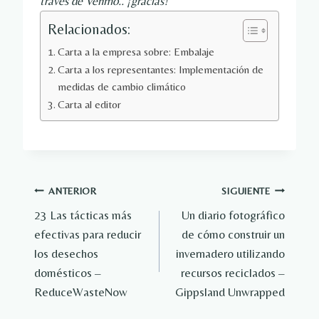
través de 
Venmo
.. ¡gracias!
Relacionados:
Carta a la empresa sobre: ​​Embalaje
Carta a los representantes: Implementación de
medidas de cambio climático
Carta al editor
Navegación
ANTERIOR
SIGUIENTE
23 Las tácticas más
Un diario fotográfico
de
efectivas para reducir
de cómo construir un
entradas
los desechos
invernadero utilizando
domésticos –
recursos reciclados –
ReduceWasteNow
Gippsland Unwrapped