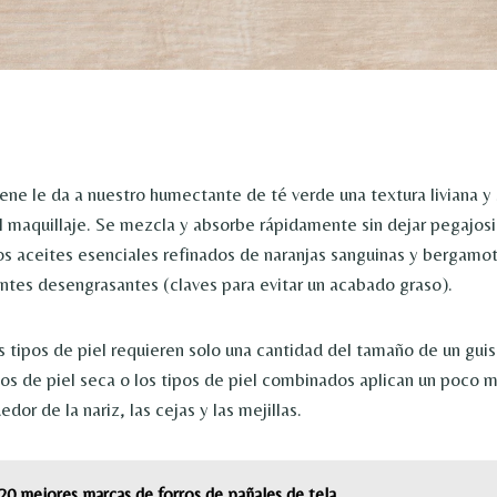
lene le da a nuestro humectante de té verde una textura liviana y
l maquillaje. Se mezcla y absorbe rápidamente sin dejar pegajosid
os aceites esenciales refinados de naranjas sanguinas y bergamo
entes desengrasantes (claves para evitar un acabado graso).
s tipos de piel requieren solo una cantidad del tamaño de un guis
pos de piel seca o los tipos de piel combinados aplican un poco m
dor de la nariz, las cejas y las mejillas.
20 mejores marcas de forros de pañales de tela