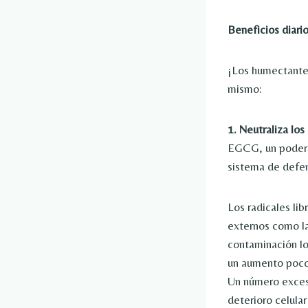
Beneficios diari
¡Los humectantes
mismo:
1. Neutraliza los 
EGCG, un poderos
sistema de defens
Los radicales li
externos como la 
contaminación lo
un aumento poco 
Un número excesi
deterioro celula