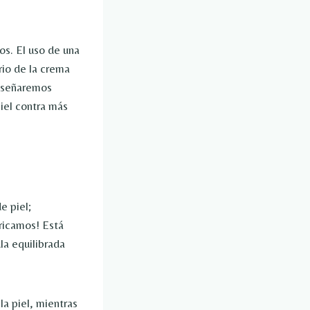
os. El uso de una
rio de la crema
enseñaremos
iel contra más
e piel;
ricamos! Está
ula equilibrada
a piel, mientras