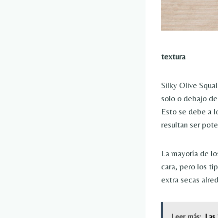
textura
Silky Olive Squa
solo o debajo de
Esto se debe a l
resultan ser pot
La mayoría de lo
cara, pero los ti
extra secas alrede
Leer más:
Las 