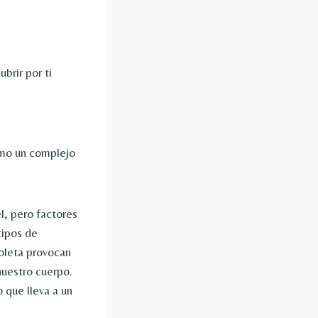
brir por ti
omo un complejo
l, pero factores
tipos de
ioleta provocan
nuestro cuerpo.
 que lleva a un