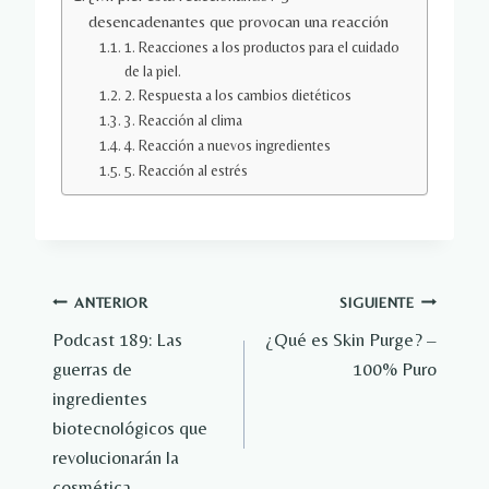
desencadenantes que provocan una reacción
1. Reacciones a los productos para el cuidado
de la piel.
2. Respuesta a los cambios dietéticos
3. Reacción al clima
4. Reacción a nuevos ingredientes
5. Reacción al estrés
Navegación
ANTERIOR
SIGUIENTE
Podcast 189: Las
¿Qué es Skin Purge? –
de
guerras de
100% Puro
entradas
ingredientes
biotecnológicos que
revolucionarán la
cosmética