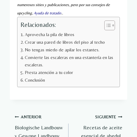
numerosos sitios y publicaciones, pero por sus consejos de 
upcycling, 
Ayuda de tratado
..
Relacionados:
Aprovecha la pila de libros
Crear una pared de libros del piso al techo
No tengas miedo de apilar los estantes.
Convierte las escaleras en una estantería en las
escaleras.
Presta atención a tu color
Conclusión
Navegación
ANTERIOR
SIGUIENTE
Biologische Landbouw
Recetas de aceite
de
y Gewone Landbouw
esencial de abedul,