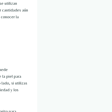
e utilizan
ar cantidades aún
 conocer la
puede
 la piel para
lado, si utilizas
iedad y los
rito para