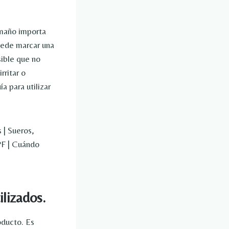
amaño importa
puede marcar una
sible que no
rritar o
a para utilizar
 | Sueros,
SPF | Cuándo
ilizados.
oducto. Es