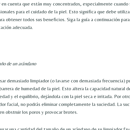
 en cuenta que están muy concentrados, especialmente cuando s
onales para el cuidado de la piel. Esto significa que debe utiliz
a obtener todos sus beneficios. Siga la guía a continuación para
cación adecuada.
año de un arándano
sar demasiado limpiador (o lavarse con demasiada frecuencia) 
arrera de humedad de la piel. Esto altera la capacidad natural de
ad y el equilibrio, dejándola con la piel seca e irritada. Por otro 
or facial, no podrás eliminar completamente la suciedad. La suc
 obstruir los poros y provocar brotes.
ar una cantidad del tamaño de un arándano de su limpiador favo