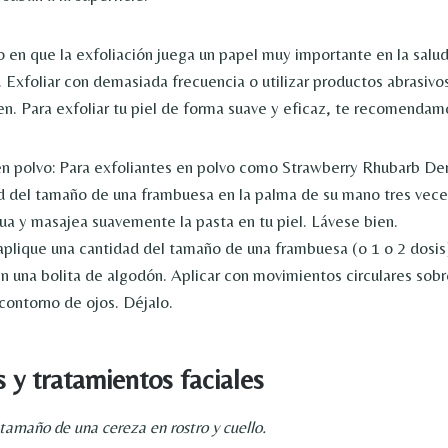
 en que la exfoliación juega un papel muy importante en la salud 
r. Exfoliar con demasiada frecuencia o utilizar productos abrasiv
n. Para exfoliar tu piel de forma suave y eficaz, te recomendamo
n polvo:
Para exfoliantes en polvo como Strawberry Rhubarb Der
d del tamaño de una frambuesa en la palma de su mano tres vece
ua y masajea suavemente la pasta en tu piel. Lávese bien.
 aplique una cantidad del tamaño de una frambuesa (o 1 o 2 dosis
n una bolita de algodón. Aplicar con movimientos circulares sobre
 contorno de ojos. Déjalo.
s y tratamientos faciales
tamaño de una cereza en rostro y cuello.