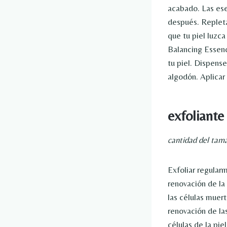
acabado. Las ese
después. Repleta
que tu piel luzc
Balancing Essenc
tu piel. Dispens
algodón. Aplicar 
exfoliante
cantidad del tam
Exfoliar regularm
renovación de la
las células muer
renovación de las
células de la piel