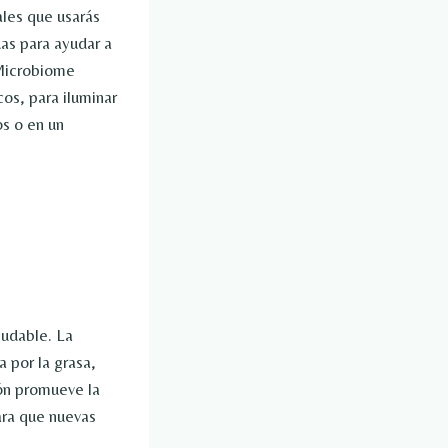
ales que usarás
as para ayudar a
 Microbiome
os, para iluminar
s o en un
ludable. La
 por la grasa,
ión promueve la
para que nuevas