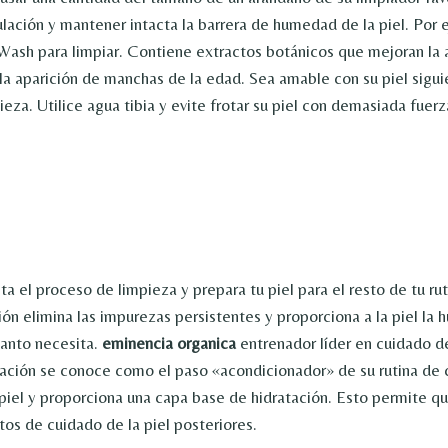
lación y mantener intacta la barrera de humedad de la piel. Por e
ash para limpiar. Contiene extractos botánicos que mejoran la a
 la aparición de manchas de la edad. Sea amable con su piel sigu
eza. Utilice agua tibia y evite frotar su piel con demasiada fuerz
a el proceso de limpieza y prepara tu piel para el resto de tu ru
ión elimina las impurezas persistentes y proporciona a la piel la 
tanto necesita.
eminencia organica
entrenador líder en cuidado de
cación se conoce como el paso «acondicionador» de su rutina de 
a piel y proporciona una capa base de hidratación. Esto permite q
tos de cuidado de la piel posteriores.