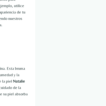
jemplo, utilice
pariencia de tu
iendo nuestros
a.
tina. Esta bruma
humedad y la
 la piel
Natalie
cuidado de la
ue su piel absorba