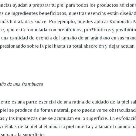
ncias ayudan a preparar tu piel para todos los productos adicion
s de ingredientes beneficiosos, nuestras esencias están diseñad
a más hidratada y suave. Por ejemplo, puedes aplicar Kombucha
e, que está formulada con prebióticos, pro*bióticos y postbiótic
e una cantidad de esencia del tamaño de un arándano en sus mano
presionando sobre la piel hasta su total absorción y dejar actuar.
año de una frambuesa
ente es una parte esencial de una rutina de cuidado de la piel sa
 piel se produce de forma natural, pero puede verse obstaculizada
tas y las impurezas que se acumulan en la superficie. La exfoliac
 células de la piel al eliminar la piel muerta y allanar el camino 
 suban a la superficie.