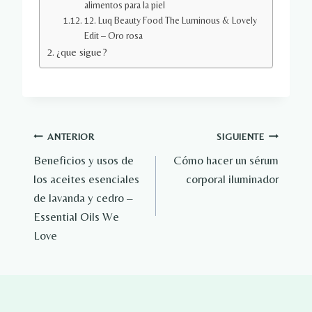
alimentos para la piel
12. Luq Beauty Food The Luminous & Lovely
Edit – Oro rosa
¿que sigue?
Navegación
ANTERIOR
SIGUIENTE
Beneficios y usos de
Cómo hacer un sérum
de
los aceites esenciales
corporal iluminador
entradas
de lavanda y cedro –
Essential Oils We
Love