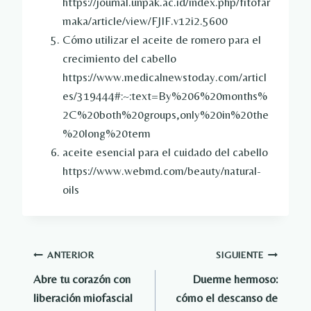
https://journal.unpak.ac.id/index.php/fitofar
maka/article/view/FJIF.v12i2.5600
Cómo utilizar el aceite de romero para el
crecimiento del cabello
https://www.medicalnewstoday.com/articl
es/319444#:~:text=By%206%20months%
2C%20both%20groups,only%20in%20the
%20long%20term
aceite esencial para el cuidado del cabello
https://www.webmd.com/beauty/natural-
oils
Navegación
ANTERIOR
SIGUIENTE
Abre tu corazón con
Duerme hermoso:
de
liberación miofascial
cómo el descanso de