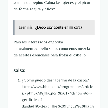
semilla de pepino
Calma las rojeces y el picor
de forma segura y eficaz.
Leer más:
¿Debo usar aceite en mi cara?
Para los interesados
engordar
naturalmente
cabello sano, conocenos
mezcla
de aceites esenciales para frotar el cabello
.
salsa:
¿Cómo puedo deshacerme de la caspa?
https://www.bbc.co.uk/programmes/article
s/5ptmSkM8jnkCjRvR8x61xN2/how-do-i-
get-little-of-
dandruff#:~:text=The%20fungus%20that%